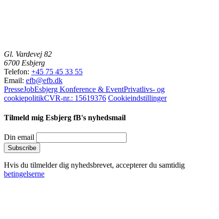
Gl. Vardevej 82
6700 Esbjerg
Telefon:
+45 75 45 33 55
Email:
efb@efb.dk
Presse
Job
Esbjerg Konference & Event
Privatlivs- og
cookiepolitik
CVR-nr.: 15619376
Cookieindstillinger
Tilmeld mig Esbjerg fB's nyhedsmail
Din email
Hvis du tilmelder dig nyhedsbrevet, accepterer du samtidig
betingelserne