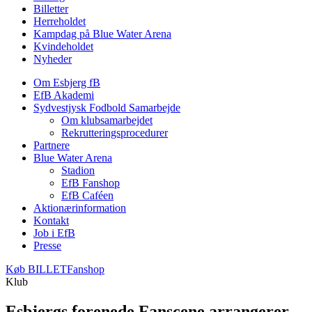
Billetter
Herreholdet
Kampdag på Blue Water Arena
Kvindeholdet
Nyheder
Om Esbjerg fB
EfB Akademi
Sydvestjysk Fodbold Samarbejde
Om klubsamarbejdet
Rekrutteringsprocedurer
Partnere
Blue Water Arena
Stadion
EfB Fanshop
EfB Caféen
Aktionærinformation
Kontakt
Job i EfB
Presse
Køb
BILLET
Fanshop
Klub
Esbjergs forenede Fanscene arrangerer