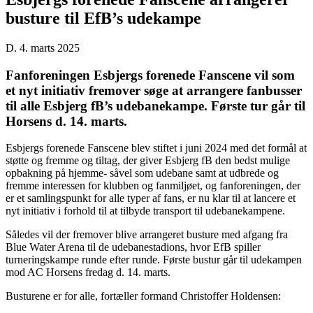
busture til EfB’s udekampe
D. 4. marts 2025
Fanforeningen Esbjergs forenede Fanscene vil som
et nyt initiativ fremover søge at arrangere fanbusser
til alle Esbjerg fB’s udebanekampe. Første tur går til
Horsens d. 14. marts.
Esbjergs forenede Fanscene blev stiftet i juni 2024 med det formål at
støtte og fremme og tiltag, der giver Esbjerg fB den bedst mulige
opbakning på hjemme- såvel som udebane samt at udbrede og
fremme interessen for klubben og fanmiljøet, og fanforeningen, der
er et samlingspunkt for alle typer af fans, er nu klar til at lancere et
nyt initiativ i forhold til at tilbyde transport til udebanekampene.
Således vil der fremover blive arrangeret busture med afgang fra
Blue Water Arena til de udebanestadions, hvor EfB spiller
turneringskampe runde efter runde. Første bustur går til udekampen
mod AC Horsens fredag d. 14. marts.
Busturene er for alle, fortæller formand Christoffer Holdensen: