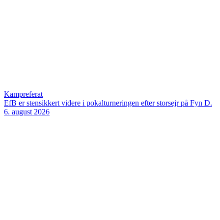
Kampreferat
EfB er stensikkert videre i pokalturneringen efter storsejr på Fyn
D.
6. august 2026