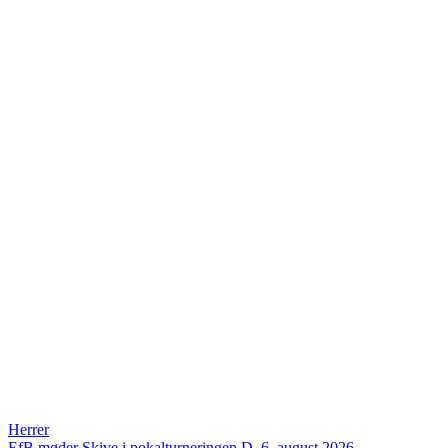
Herrer
EfB møder Skive i pokalturneringen
D. 6. august 2026