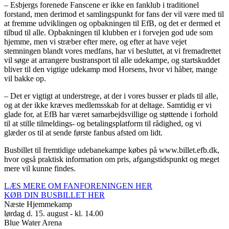
– Esbjergs forenede Fanscene er ikke en fanklub i traditionel
forstand, men derimod et samlingspunkt for fans der vil være med til
at fremme udviklingen og opbakningen til EfB, og det er dermed et
tilbud til alle. Opbakningen til klubben er i forvejen god ude som
hjemme, men vi stræber efter mere, og efter at have vejet
stemningen blandt vores medfans, har vi besluttet, at vi fremadrettet
vil søge at arrangere bustransport til alle udekampe, og startskuddet
bliver til den vigtige udekamp mod Horsens, hvor vi håber, mange
vil bakke op.
– Det er vigtigt at understrege, at der i vores busser er plads til alle,
og at der ikke kræves medlemsskab for at deltage. Samtidig er vi
glade for, at EfB har været samarbejdsvillige og støttende i forhold
til at stille tilmeldings- og betalingsplatform til rådighed, og vi
glæder os til at sende første fanbus afsted om lidt.
Busbillet til fremtidige udebanekampe købes på www.billet.efb.dk,
hvor også praktisk information om pris, afgangstidspunkt og meget
mere vil kunne findes.
LÆS MERE OM FANFORENINGEN HER
KØB DIN BUSBILLET HER
Næste Hjemmekamp
lørdag d. 15. august - kl. 14.00
Blue Water Arena