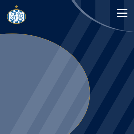
FORSIDE
KAMPE
STILLING
BILLETTER
HERREHOLDET
KAMPDAG PÅ
BLUE WATER
ARENA