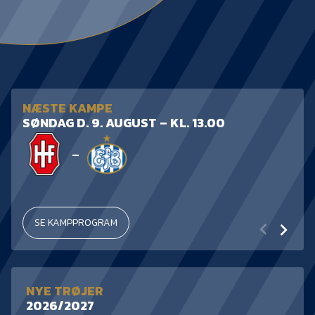
KVINDEHOLDET
NYHEDER
Om Esbjerg fB
NÆSTE KAMPE
SØNDAG D. 9. AUGUST – KL. 13.00
EfB Akademi
Sydvestjysk Fodbold
–
Samarbejde
Partnere
Blue Water Arena
SE KAMPPROGRAM
Aktionærinformation
Kontakt
NYE TRØJER
Job i EfB
2026/2027