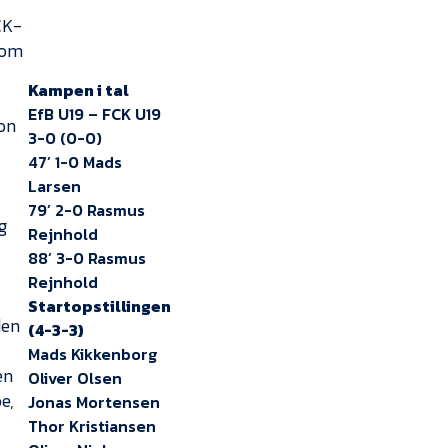
CK-
kom
Kampen i tal
EfB U19 – FCK U19
mon
3-0 (0-0)
47’ 1-0 Mads
Larsen
79’ 2-0 Rasmus
g
Rejnhold
88’ 3-0 Rasmus
Rejnhold
Startopstillingen
den
(4-3-3)
Mads Kikkenborg
en
Oliver Olsen
e,
Jonas Mortensen
Thor Kristiansen