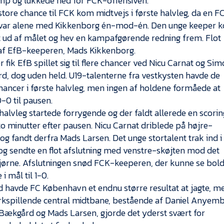
mp og lukkede ned for FCK-offensiven.
store chance til FCK kom midtvejs i første halvleg, da en F
r var alene med Kikkenborg én-mod-én. Den unge keeper 
t ud af målet og hev en kampafgørende redning frem. Flot
 af EfB-keeperen, Mads Kikkenborg.
r fik EfB spillet sig til flere chancer ved Nicu Carnat og Si
, dog uden held. U19-talenterne fra vestkysten havde de
chancer i første halvleg, men ingen af holdene formåede at
0-0 til pausen.
alvleg startede forrygende og der faldt allerede en scorin
 to minutter efter pausen. Nicu Carnat driblede på højre-
og fandt derfra Mads Larsen. Det unge stortalent trak ind i
g sendte en flot afslutning med venstre-skøjten mod det
jørne. Afslutningen snød FCK-keeperen, der kunne se bol
i mål til 1-0.
havde FC København et endnu større resultat at jagte, m
kspillende central midtbane, bestående af Daniel Anyemb
Bækgård og Mads Larsen, gjorde det yderst svært for