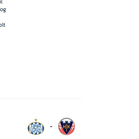
il
 og
olt
-