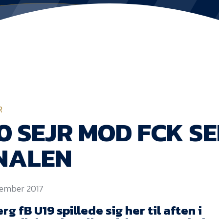
R
0 SEJR MOD FCK SE
NALEN
ecember 2017
rg fB U19 spillede sig her til aften i