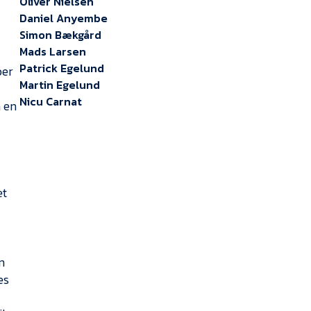
Oliver Nielsen
Daniel Anyembe
Simon Bækgård
Mads Larsen
Patrick Egelund
ber
Martin Egelund
Nicu Carnat
n en
et
n
es