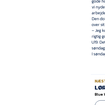
gode hol
vi nyde
arbejde
Den dob
over si
– Jeg k
rigtig 
U19. De
søndag,
I sønda
NÆS
LØR
Blue 