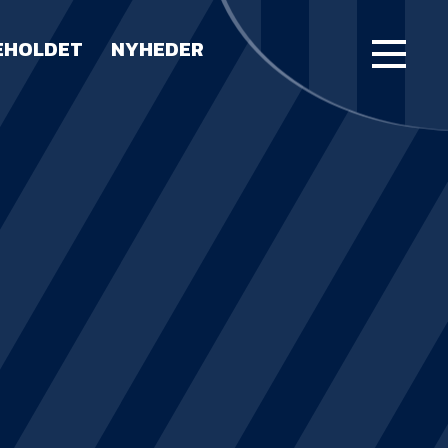
EHOLDET
NYHEDER
FORSIDE
KAMPE
STILLING
BILLETTER
HERREHOLDET
LUE WATER ARENA