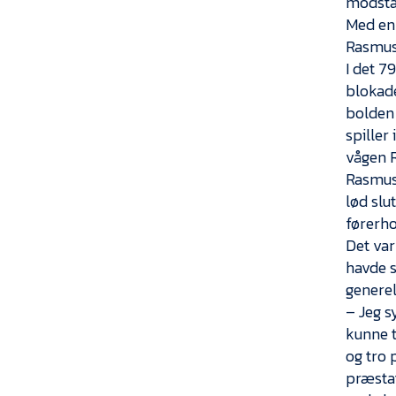
modstan
Med en 
Rasmus 
I det 7
blokade
bolden 
spiller
vågen R
Rasmus
lød slu
førerho
Det var
havde s
generel
– Jeg s
kunne t
og tro 
præstat