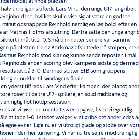
derholdet at finde pladsen.
halv time igen skiftede Lars Vind, den unge U17-angriber,
Rejnhold ind, hvilket skulle vise sig at være en god idé.
9. minut opsnappede Rejnhold nemlig en løs bold, efter en
 af Mathias Holms afslutning. Derfra satte den unge angri
sikkert i mål til 2-0. Små ti minutter senere var samme
 igen på pletten. Deniz Korkmaz afsluttede på stolpen, me
asmus Rejnhold stod klar og kunne sende reposten i mål.
 Rejnholds anden scoring blev kampens sidste og dermed
tresultatet på 3-0. Dermed slutter EfB som gruppens
ld og er nu klar til søndagens finale.
 en yderst tilfreds Lars Vind efter kampen, der blandt and
tore roser til de tre U17-spillere, en solid midtbane og
t en rigtig flot holdpræstation.
ynes at vi løser en mentalt svær opgave, hvor vi egentlig
åle at tabe 1-0. I stedet vælger vi at gribe det anderledes a
på egne evner. Lige nu er vi utroligt glade og stolte over vor
ioner i den her turnering. Vi har nu tre sejre mod tre rigtig