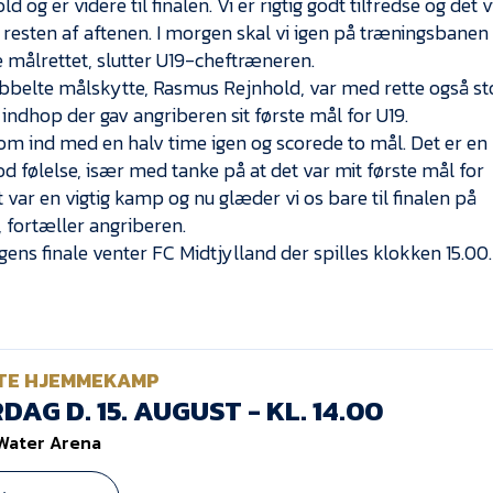
d og er videre til finalen. Vi er rigtig godt tilfredse og det v
 resten af aftenen. I morgen skal vi igen på træningsbanen
 målrettet, slutter U19-cheftræneren.
belte målskytte, Rasmus Rejnhold, var med rette også st
t indhop der gav angriberen sit første mål for U19.
om ind med en halv time igen og scorede to mål. Det er en
god følelse, især med tanke på at det var mit første mål for
t var en vigtig kamp og nu glæder vi os bare til finalen på
 fortæller angriberen.
gens finale venter FC Midtjylland der spilles klokken 15.00.
TE HJEMMEKAMP
DAG D. 15. AUGUST - KL. 14.00
Water Arena