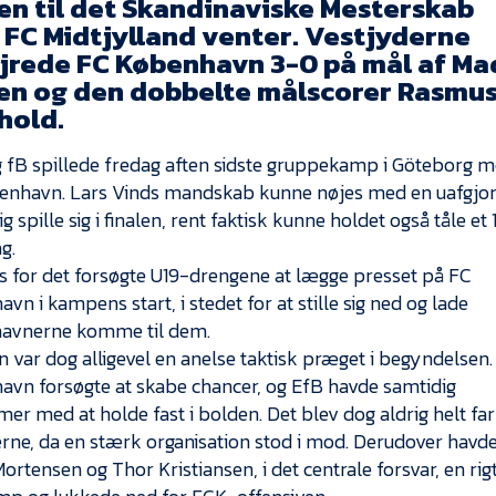
len til det Skandinaviske Mesterskab
 FC Midtjylland venter. Vestjyderne
jrede FC København 3-0 på mål af Ma
en og den dobbelte målscorer Rasmu
hold.
 fB spillede fredag aften sidste gruppekamp i Göteborg 
enhavn. Lars Vinds mandskab kunne nøjes med en uafgjor
g spille sig i finalen, rent faktisk kunne holdet også tåle et 
g.
ds for det forsøgte U19-drengene at lægge presset på FC
vn i kampens start, i stedet for at stille sig ned og lade
avnerne komme til dem.
var dog alligevel en anelse taktisk præget i begyndelsen.
vn forsøgte at skabe chancer, og EfB havde samtidig
er med at holde fast i bolden. Det blev dog aldrig helt farl
erne, da en stærk organisation stod i mod. Derudover havd
ortensen og Thor Kristiansen, i det centrale forsvar, en rig