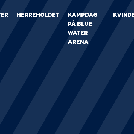
TER
HERREHOLDET
KAMPDAG
KVIND
PÅ BLUE
WATER
ARENA
KAMPDAG PÅ B