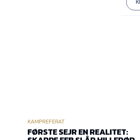
K
KAMPREFERAT
FØRSTE SEJR EN REALITET:
SKARPE EFB SLÅR HILLERØD