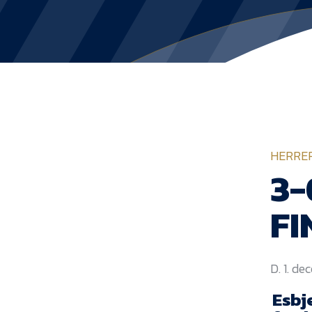
HERRE
3-
FI
D. 1. d
Esbje