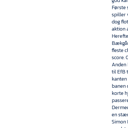
god ka
Første 
spille
dog flo
aktion
Herefte
Bækgård
fleste 
score. 
Anden h
til EfB
kanten 
banen o
korte h
passere 
Dermed 
en stær
Simon 