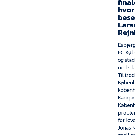
fina
hvor
bese
Lars
Rejn
Esbjerg
FC Køb
og stadi
nederla
Til tro
Københa
københ
Kampen 
Københa
problem
for løv
Jonas M