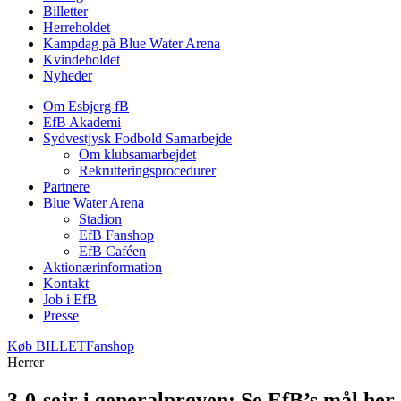
Billetter
Herreholdet
Kampdag på Blue Water Arena
Kvindeholdet
Nyheder
Om Esbjerg fB
EfB Akademi
Sydvestjysk Fodbold Samarbejde
Om klubsamarbejdet
Rekrutteringsprocedurer
Partnere
Blue Water Arena
Stadion
EfB Fanshop
EfB Caféen
Aktionærinformation
Kontakt
Job i EfB
Presse
Køb
BILLET
Fanshop
Herrer
3-0-sejr i generalprøven: Se EfB’s mål her