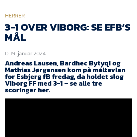
KVINDEHOLDET
HERRER
NYHEDER
3-1 OVER VIBORG: SE EFB’S
MÅL
Om Esbjerg fB
D. 19. januar 2024
EfB Akademi
Andreas Lausen, Bardhec Bytyqi og
Sydvestjysk Fodbold
Mathias Jørgensen kom på måltavlen
Samarbejde
for Esbjerg fB fredag, da holdet slog
Partnere
Viborg FF med 3-1 – se alle tre
scoringer her.
Blue Water Arena
Aktionærinformation
Kontakt
Job i EfB