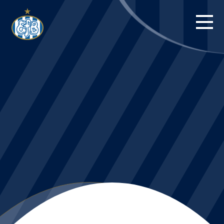
FORSIDE
KAMPE
STILLING
BILLETTER
HERREHOLDET
KAMPDAG PÅ
BLUE WATER
ARENA