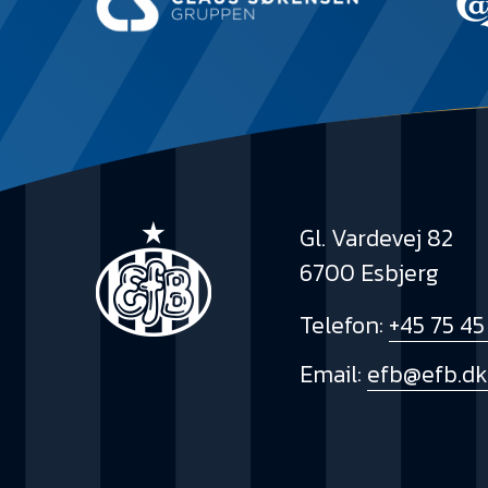
Gl. Vardevej 82
6700 Esbjerg
Telefon:
+45 75 45
Email:
efb@efb.d