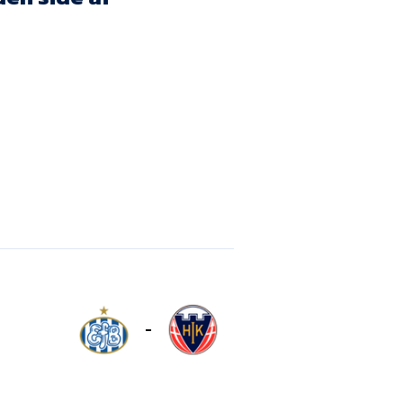
Kontakt
Job i EfB
Presse
-