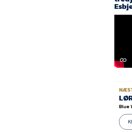
Esbje
NÆS
LØR
Blue 
K