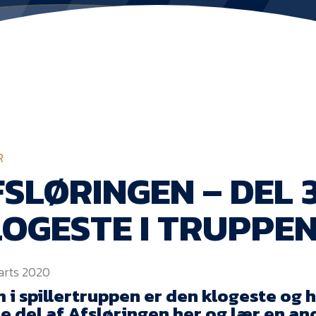
R
SLØRINGEN – DEL 3
OGESTE I TRUPPE
marts 2020
 i spillertruppen er den klogeste og 
e del af Afsløringen her og lær en an