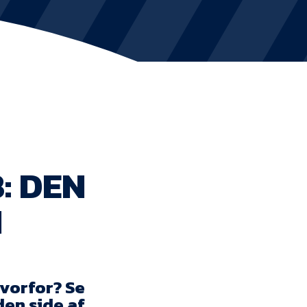
KVINDEHOLDET
NYHEDER
Om Esbjerg fB
EfB Akademi
: DEN
Sydvestjysk Fodbold Samarbejde
N
Partnere
Blue Water Arena
Aktionærinformation
hvorfor? Se
den side af