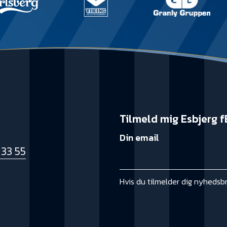
Tilmeld mig Esbjerg f
Din email
 33 55
k
Hvis du tilmelder dig nyhedsb