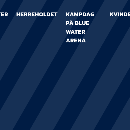
TER
HERREHOLDET
KAMPDAG
KVIND
PÅ BLUE
WATER
ARENA
KAMPDAG PÅ B