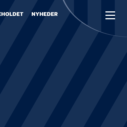
EHOLDET
NYHEDER
FORSIDE
KAMPE
STILLING
BILLETTER
HERREHOLDET
LUE WATER ARENA