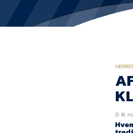
HERRE
AF
KL
D. 16. 
Hvem
tredj