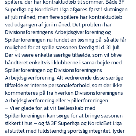
spillere, der har kontraktudløb til sommer. Både 3F
Presse
Superliga og NordicBet Liga afgøres først i slutningen
af juli måned, men flere spillere har kontraktudløb
ved udgangen af juni måned. Det problem har
Divisionsforeningens Arbejdsgiverforening og
Spillerforeningen nu fundet en løsning på, så alle får
mulighed for at spille sæsonen færdig til d. 31. juli.
Der vil være enkelte særlige tilfælde, som vil blive
håndteret enkeltvis i klubberne i samarbejde med
Spillerforeningen og Divisionsforeningens
Arbejdsgiverforening. Alt vedrørende disse særlige
tilfælde er interne personaleforhold, som der ikke
kommenteres på fra hverken Divisionsforeningens
Arbejdsgiverforening eller Spillerforeningen.
– Vi er glade for, at vi i fællesskab med
Spillerforeningen kan sørge for at bringe sæsonen
sikkert i hus – og få 3F Superliga og NordicBet Liga
afsluttet med fuldstændig sportslig integritet, lyder