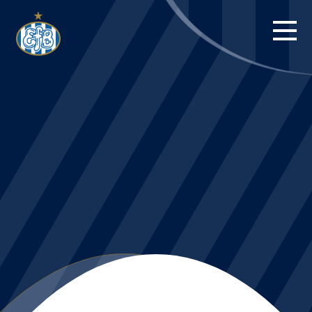
FORSIDE
KAMPE
STILLING
BILLETTER
HERREHOLDET
KAMPDAG PÅ
BLUE WATER
ARENA