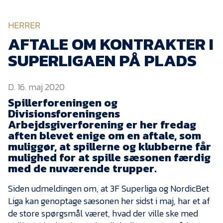
KVINDEHOLDET
HERRER
NYHEDER
AFTALE OM KONTRAKTER I
SUPERLIGAEN PÅ PLADS
Om Esbjerg fB
D. 16. maj 2020
EfB Akademi
Spillerforeningen og
Sydvestjysk Fodbold
Divisionsforeningens
Samarbejde
Arbejdsgiverforening er her fredag
Partnere
aften blevet enige om en aftale, som
muliggør, at spillerne og klubberne får
Blue Water Arena
mulighed for at spille sæsonen færdig
med de nuværende trupper.
Aktionærinformation
Kontakt
Siden udmeldingen om, at 3F Superliga og NordicBet
Liga kan genoptage sæsonen her sidst i maj, har et af
Job i EfB
de store spørgsmål været, hvad der ville ske med