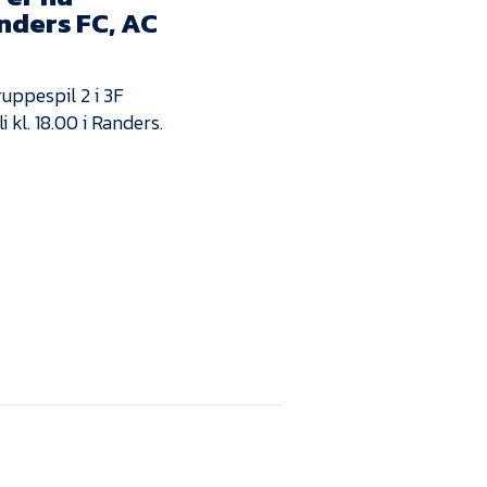
Kontakt
anders FC, AC
Job i EfB
ruppespil 2 i 3F
Presse
 kl. 18.00 i Randers.