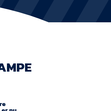
KVINDEHOLDET
NYHEDER
Om Esbjerg fB
EfB Akademi
KAMPE
Sydvestjysk Fodbold Samarbejde
Partnere
Blue Water Arena
Aktionærinformation
re
 er nu