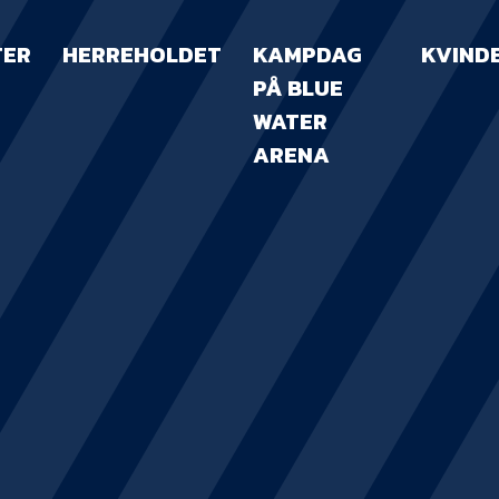
TER
HERREHOLDET
KAMPDAG
KVIND
PÅ BLUE
WATER
ARENA
KAMPDAG PÅ B