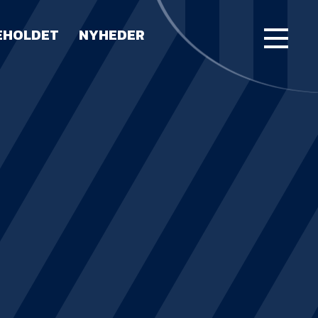
EHOLDET
NYHEDER
FORSIDE
KAMPE
STILLING
BILLETTER
HERREHOLDET
LUE WATER ARENA