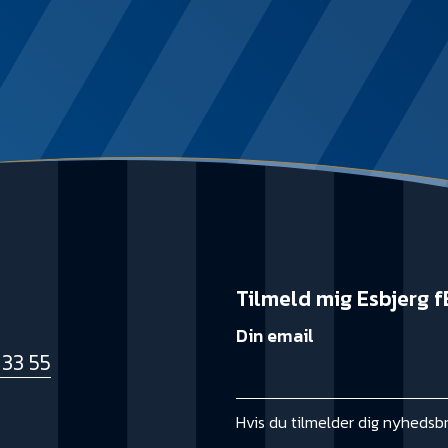
Tilmeld mig Esbjerg f
Din email
 33 55
k
Hvis du tilmelder dig nyhedsb