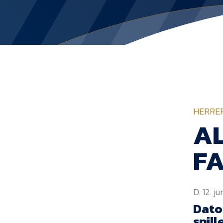
HERRE
A
F
D. 12. j
Datoe
spill