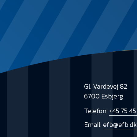
Gl. Vardevej 82
6700 Esbjerg
Telefon:
+45 75 45
Email:
efb@efb.d