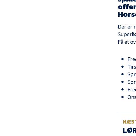
offen
Hors
Der er 
Superlig
Få et o
Fre
Tir
Søn
Søn
Fre
Ons
NÆS
LØR