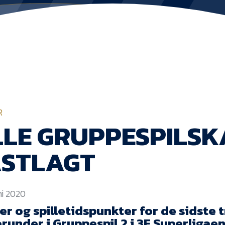
R
LLE GRUPPESPILS
ASTLAGT
uni 2020
r og spilletidspunkter for de sidste t
erunder i Gruppespil 2 i 3F Superligaen