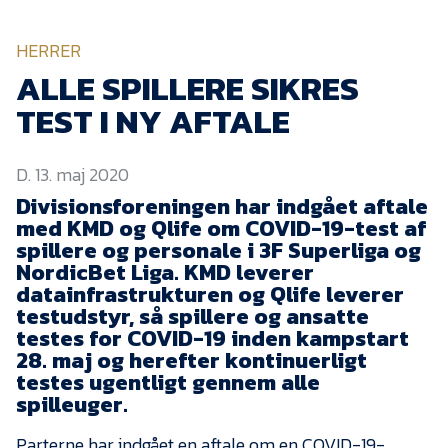
KVINDEHOLDET
HERRER
NYHEDER
ALLE SPILLERE SIKRES
TEST I NY AFTALE
Om Esbjerg fB
D. 13. maj 2020
EfB Akademi
Divisionsforeningen har indgået aftale
Sydvestjysk Fodbold
med KMD og Qlife om COVID-19-test af
Samarbejde
spillere og personale i 3F Superliga og
Partnere
NordicBet Liga. KMD leverer
datainfrastrukturen og Qlife leverer
Blue Water Arena
testudstyr, så spillere og ansatte
testes for COVID-19 inden kampstart
Aktionærinformation
28. maj og herefter kontinuerligt
Kontakt
testes ugentligt gennem alle
spilleuger.
Job i EfB
Parterne har indgået en aftale om en COVID-19-