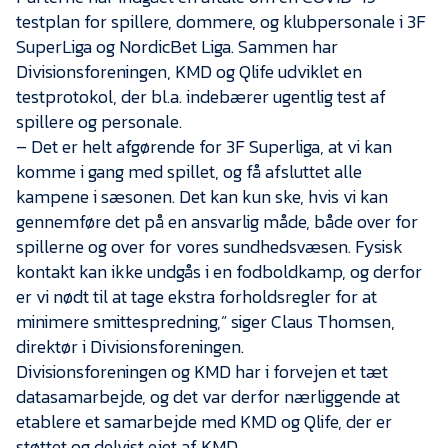
Presse
testplan for spillere, dommere, og klubpersonale i 3F
SuperLiga og NordicBet Liga. Sammen har
Divisionsforeningen, KMD og Qlife udviklet en
testprotokol, der bl.a. indebærer ugentlig test af
spillere og personale.
– Det er helt afgørende for 3F Superliga, at vi kan
komme i gang med spillet, og få afsluttet alle
kampene i sæsonen. Det kan kun ske, hvis vi kan
gennemføre det på en ansvarlig måde, både over for
spillerne og over for vores sundhedsvæsen. Fysisk
kontakt kan ikke undgås i en fodboldkamp, og derfor
er vi nødt til at tage ekstra forholdsregler for at
minimere smittespredning,” siger Claus Thomsen,
direktør i Divisionsforeningen.
Divisionsforeningen og KMD har i forvejen et tæt
datasamarbejde, og det var derfor nærliggende at
etablere et samarbejde med KMD og Qlife, der er
støttet og delvist ejet af KMD.