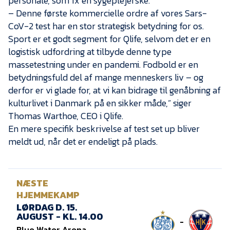
personale, som fx en sygeplejerske.
– Denne første kommercielle ordre af vores Sars-
CoV-2 test har en stor strategisk betydning for os.
Sport er et godt segment for Qlife, selvom det er en
logistisk udfordring at tilbyde denne type
massetestning under en pandemi. Fodbold er en
betydningsfuld del af mange menneskers liv – og
derfor er vi glade for, at vi kan bidrage til genåbning af
kulturlivet i Danmark på en sikker måde,” siger
Thomas Warthoe, CEO i Qlife.
En mere specifik beskrivelse af test set up bliver
meldt ud, når det er endeligt på plads.
NÆSTE
HJEMMEKAMP
LØRDAG D. 15.
AUGUST - KL. 14.00
-
Blue Water Arena