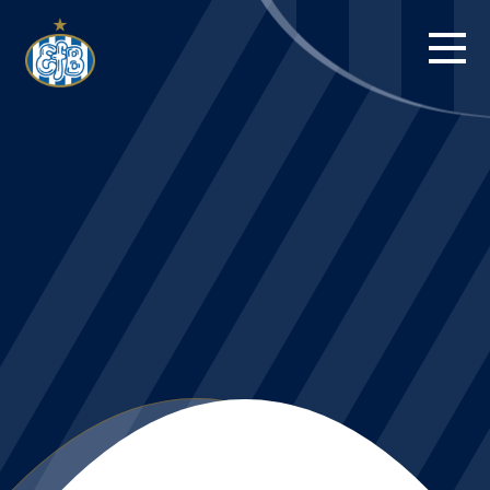
FORSIDE
KAMPE
STILLING
BILLETTER
HERREHOLDET
KAMPDAG PÅ
BLUE WATER
ARENA