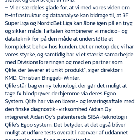
– Vi er særdeles glade for, at vi med vores viden om
it-infrastruktur og dataanalyse kan bidrage til, at 3F
SuperLiga og NordicBet Liga kan åbne igen på en tryg
og sikker måde. I aftalen kombinerer vi medico- og
datateknik for på den måde at understøtte et
komplekst behov hos kunden. Det er netop der, vi har
vores styrke, og samtidig har vi et stærkt samarbejde
med Divisionsforeningen og med en partner som
Qlife, der leverer et unikt produkt”, siger direktør i
KMD, Christian Binggeli-Winter.
Qlife står bag en ny teknologi, der gør det muligt at
tage fx blodprøver derhjemme via deres Egoo
System. Qlife har via en licens- og leveringsaftale med
den finske diagnostik-virksomhed Aidian Oy
integreret Aidan Oy’s patenterede SIBA-teknologi i
Qlife’s Egoo system. Det betyder, at det også bliver
muligt at udføre tests overalt i nærvær af uddannet