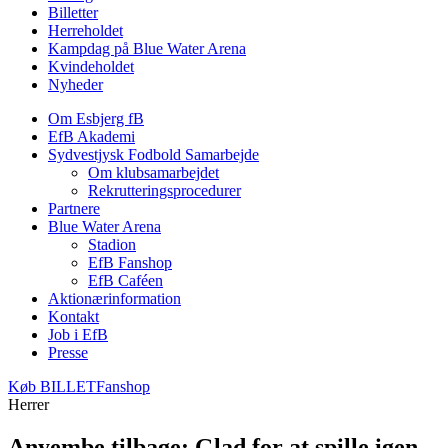
Billetter
Herreholdet
Kampdag på Blue Water Arena
Kvindeholdet
Nyheder
Om Esbjerg fB
EfB Akademi
Sydvestjysk Fodbold Samarbejde
Om klubsamarbejdet
Rekrutteringsprocedurer
Partnere
Blue Water Arena
Stadion
EfB Fanshop
EfB Caféen
Aktionærinformation
Kontakt
Job i EfB
Presse
Køb
BILLET
Fanshop
Herrer
Anyembe tilbage: Glad for at spille igen