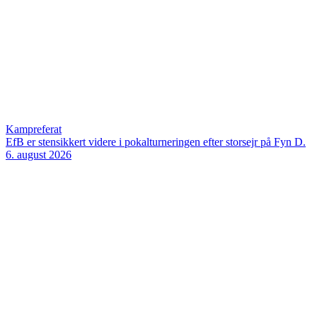
Kampreferat
EfB er stensikkert videre i pokalturneringen efter storsejr på Fyn
D.
6. august 2026