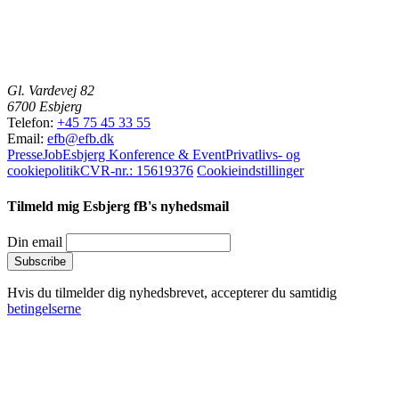
Gl. Vardevej 82
6700 Esbjerg
Telefon:
+45 75 45 33 55
Email:
efb@efb.dk
Presse
Job
Esbjerg Konference & Event
Privatlivs- og
cookiepolitik
CVR-nr.: 15619376
Cookieindstillinger
Tilmeld mig Esbjerg fB's nyhedsmail
Din email
Hvis du tilmelder dig nyhedsbrevet, accepterer du samtidig
betingelserne