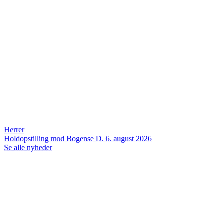
Herrer
Holdopstilling mod Bogense
D. 6. august 2026
Se alle nyheder