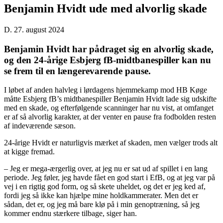
Benjamin Hvidt ude med alvorlig skade
D. 27. august 2024
Benjamin Hvidt har pådraget sig en alvorlig skade,
og den 24-årige Esbjerg fB-midtbanespiller kan nu
se frem til en længerevarende pause.
I løbet af anden halvleg i lørdagens hjemmekamp mod HB Køge
måtte Esbjerg fB’s midtbanespiller Benjamin Hvidt lade sig udskifte
med en skade, og efterfølgende scanninger har nu vist, at omfanget
er af så alvorlig karakter, at der venter en pause fra fodbolden resten
af indeværende sæson.
24-årige Hvidt er naturligvis mærket af skaden, men vælger trods alt
at kigge fremad.
– Jeg er mega-ærgerlig over, at jeg nu er sat ud af spillet i en lang
periode. Jeg føler, jeg havde fået en god start i EfB, og at jeg var på
vej i en rigtig god form, og så skete uheldet, og det er jeg ked af,
fordi jeg så ikke kan hjælpe mine holdkammerater. Men det er
sådan, det er, og jeg må bare klø på i min genoptræning, så jeg
kommer endnu stærkere tilbage, siger han.