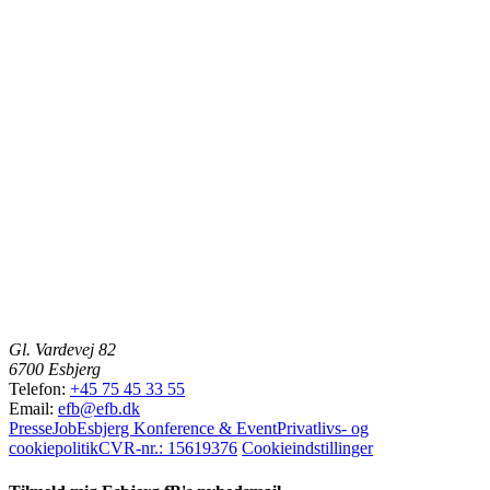
Gl. Vardevej 82
6700 Esbjerg
Telefon:
+45 75 45 33 55
Email:
efb@efb.dk
Presse
Job
Esbjerg Konference & Event
Privatlivs- og
cookiepolitik
CVR-nr.: 15619376
Cookieindstillinger