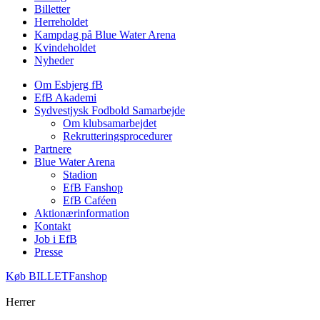
Billetter
Herreholdet
Kampdag på Blue Water Arena
Kvindeholdet
Nyheder
Om Esbjerg fB
EfB Akademi
Sydvestjysk Fodbold Samarbejde
Om klubsamarbejdet
Rekrutteringsprocedurer
Partnere
Blue Water Arena
Stadion
EfB Fanshop
EfB Caféen
Aktionærinformation
Kontakt
Job i EfB
Presse
Køb
BILLET
Fanshop
Herrer