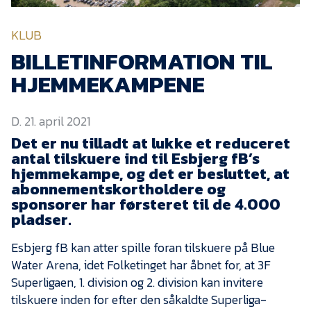
KVINDEHOLDET
KLUB
NYHEDER
BILLETINFORMATION TIL
HJEMMEKAMPENE
Om Esbjerg fB
D. 21. april 2021
EfB Akademi
Det er nu tilladt at lukke et reduceret
Sydvestjysk Fodbold
antal tilskuere ind til Esbjerg fB’s
Samarbejde
hjemmekampe, og det er besluttet, at
Partnere
abonnementskortholdere og
sponsorer har førsteret til de 4.000
Blue Water Arena
pladser.
Aktionærinformation
Esbjerg fB kan atter spille foran tilskuere på Blue
Kontakt
Water Arena, idet Folketinget har åbnet for, at 3F
Superligaen, 1. division og 2. division kan invitere
Job i EfB
tilskuere inden for efter den såkaldte Superliga-