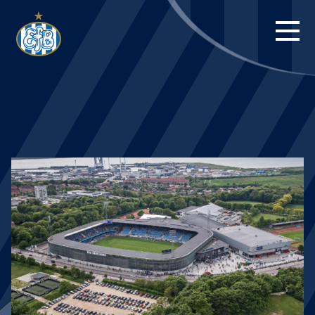
FORSIDE
KAMPE
STILLING
BILLETTER
HERREHOLDET
KAMPDAG PÅ
BLUE WATER
ARENA