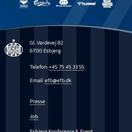
Gl. Vardevej 82
6700 Esbjerg
Telefon:
+45 75 45 33 55
Email:
efb@efb.dk
Presse
Job
Esbjerg Konference & Event