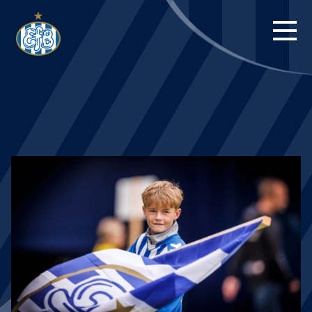
FORSIDE
KAMPE
STILLING
BILLETTER
HERREHOLDET
KAMPDAG PÅ
BLUE WATER
ARENA