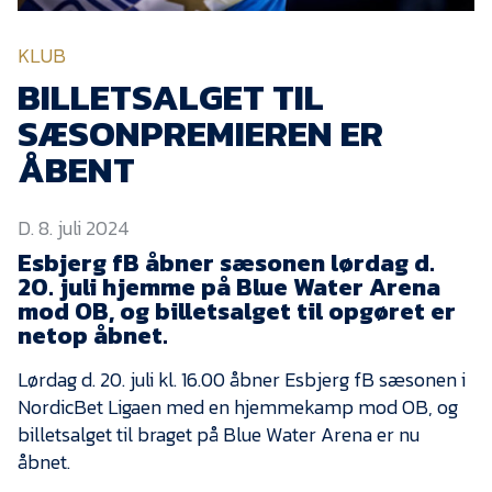
KVINDEHOLDET
KLUB
NYHEDER
BILLETSALGET TIL
SÆSONPREMIEREN ER
Om Esbjerg fB
ÅBENT
EfB Akademi
D. 8. juli 2024
Sydvestjysk Fodbold
Samarbejde
Esbjerg fB åbner sæsonen lørdag d.
20. juli hjemme på Blue Water Arena
Partnere
mod OB, og billetsalget til opgøret er
netop åbnet.
Blue Water Arena
Aktionærinformation
Lørdag d. 20. juli kl. 16.00 åbner Esbjerg fB sæsonen i
NordicBet Ligaen med en hjemmekamp mod OB, og
Kontakt
billetsalget til braget på Blue Water Arena er nu
Job i EfB
åbnet.