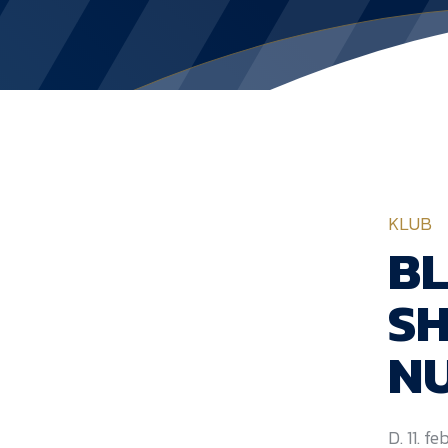
KLUB
BL
SH
N
D. 11. f