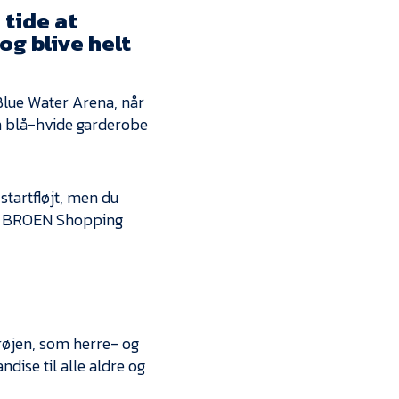
Kontakt
 tide at
og blive helt
Job i EfB
Presse
Blue Water Arena, når
en blå-hvide garderobe
tartfløjt, men du
 i BROEN Shopping
øjen, som herre- og
ise til alle aldre og