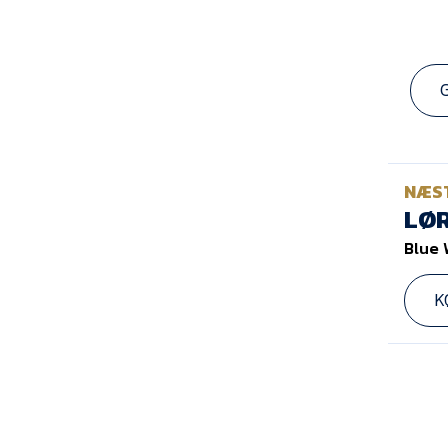
NÆS
LØR
Blue 
K