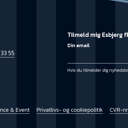
Tilmeld mig Esbjerg f
Din email
 33 55
k
Hvis du tilmelder dig nyhedsb
ence & Event
Privatlivs- og cookiepolitik
CVR-nr.