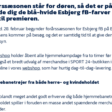
ssæsonen står for døren, så det er på
e dig de blå-hvide Esbjerg fB-farver 
til premieren.
d. 28. februar begynder forårssæsonen for Esbjerg fB på 
ens kommer på besøg, og det er samtidig tid til at give d
syn.
nshop
holder åbent alle hjemmekampdage fra to timer før s
også et bredt udvalg af merchandise i SPORT 24-butikken
line i vores
webshop
, som har hurtig dag-til-dag-levering.
banetrøjer fra både herre- og kvindeholdet
blandt meget andet godt erhverve dig både hjemmebanetr
oldet spiller i foruden en masse andet spændende merchand
der.