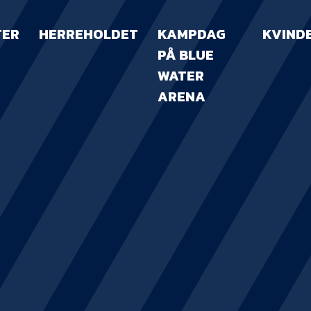
TER
HERREHOLDET
KAMPDAG
KVIND
PÅ BLUE
WATER
ARENA
KAMPDAG PÅ B