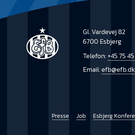
Gl. Vardevej 82
6700 Esbjerg
Telefon:
+45 75 45
Email:
efb@efb.d
Presse
Job
Esbjerg Konfer