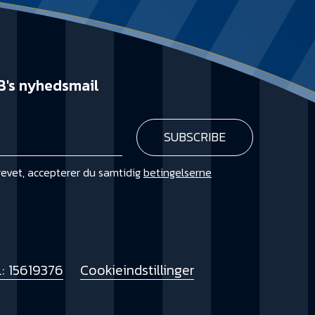
B's nyhedsmail
revet, accepterer du samtidig
betingelserne
KØB
: 15619376
Cookieindstillinger