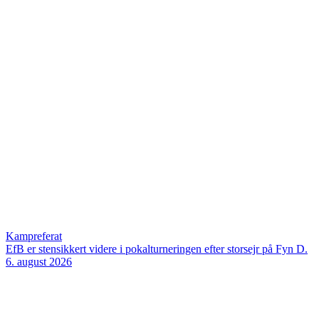
Kampreferat
EfB er stensikkert videre i pokalturneringen efter storsejr på Fyn
D.
6. august 2026