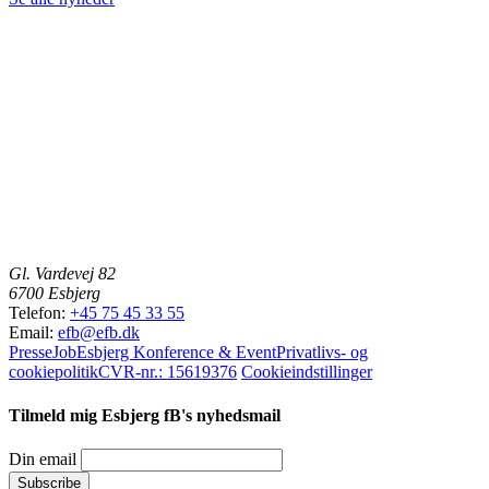
Gl. Vardevej 82
6700 Esbjerg
Telefon:
+45 75 45 33 55
Email:
efb@efb.dk
Presse
Job
Esbjerg Konference & Event
Privatlivs- og
cookiepolitik
CVR-nr.: 15619376
Cookieindstillinger
Tilmeld mig Esbjerg fB's nyhedsmail
Din email