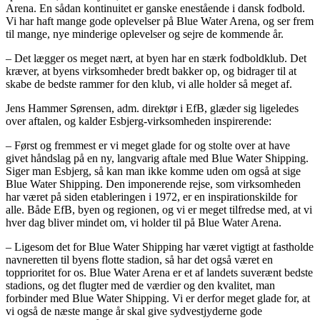
Arena. En sådan kontinuitet er ganske enestående i dansk fodbold.
Vi har haft mange gode oplevelser på Blue Water Arena, og ser frem
til mange, nye minderige oplevelser og sejre de kommende år.
– Det lægger os meget nært, at byen har en stærk fodboldklub. Det
kræver, at byens virksomheder bredt bakker op, og bidrager til at
skabe de bedste rammer for den klub, vi alle holder så meget af.
Jens Hammer Sørensen, adm. direktør i EfB, glæder sig ligeledes
over aftalen, og kalder Esbjerg-virksomheden inspirerende:
– Først og fremmest er vi meget glade for og stolte over at have
givet håndslag på en ny, langvarig aftale med Blue Water Shipping.
Siger man Esbjerg, så kan man ikke komme uden om også at sige
Blue Water Shipping. Den imponerende rejse, som virksomheden
har været på siden etableringen i 1972, er en inspirationskilde for
alle. Både EfB, byen og regionen, og vi er meget tilfredse med, at vi
hver dag bliver mindet om, vi holder til på Blue Water Arena.
– Ligesom det for Blue Water Shipping har været vigtigt at fastholde
navneretten til byens flotte stadion, så har det også været en
topprioritet for os. Blue Water Arena er et af landets suverænt bedste
stadions, og det flugter med de værdier og den kvalitet, man
forbinder med Blue Water Shipping. Vi er derfor meget glade for, at
vi også de næste mange år skal give sydvestjyderne gode