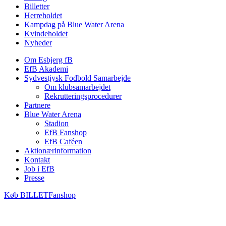
Billetter
Herreholdet
Kampdag på Blue Water Arena
Kvindeholdet
Nyheder
Om Esbjerg fB
EfB Akademi
Sydvestjysk Fodbold Samarbejde
Om klubsamarbejdet
Rekrutteringsprocedurer
Partnere
Blue Water Arena
Stadion
EfB Fanshop
EfB Caféen
Aktionærinformation
Kontakt
Job i EfB
Presse
Køb
BILLET
Fanshop