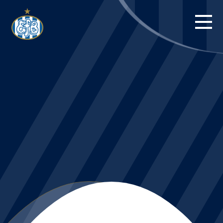
FORSIDE
KAMPE
STILLING
BILLETTER
HERREHOLDET
KAMPDAG PÅ
BLUE WATER
ARENA