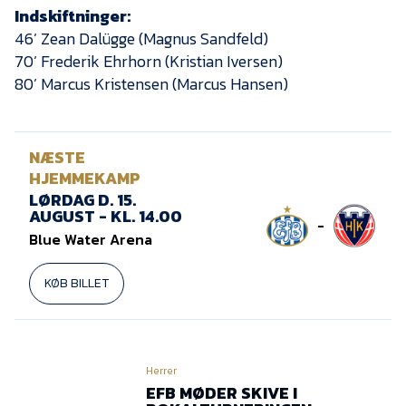
Indskiftninger:
46’ Zean Dalügge (Magnus Sandfeld)
70’ Frederik Ehrhorn (Kristian Iversen)
80’ Marcus Kristensen (Marcus Hansen)
NÆSTE
HJEMMEKAMP
LØRDAG D. 15.
AUGUST - KL. 14.00
-
Blue Water Arena
KØB BILLET
Herrer
EFB MØDER SKIVE I