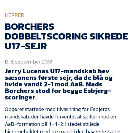
KVINDEHOLDET
HERRER
NYHEDER
BORCHERS
DOBBELTSCORING SIKREDE
Om Esbjerg fB
U17-SEJR
EfB Akademi
D. 3. september 2018
Sydvestjysk Fodbold
Samarbejde
Jerry Lucenas U17-mandskab hev
sæsonens første sejr, da de blå og
Partnere
hvide vandt 2-1 mod AaB. Mads
Borchers stod for begge Esbjerg-
Blue Water Arena
scoringer.
Aktionærinformation
Opgøret startede med tilvænning for Esbjergs
Kontakt
mandskab, der havde forventet at spiller mod en
Job i EfB
AaB-formation på 4-4-2. I stedet stillede
hjemmeholdet med tre mand i den bagerste kæde,