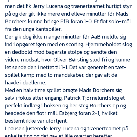
Presse
men det fik Jerry Lucena og trænerteamet hurtigt styr
på og der gik ikke mere end elleve minutter før Mads
Borchers kunne bringe EfB foran 1-0. Et flot solo-mål
fra den unge kantspiller.
Der gik dog ikke mange minutter før AaB meldte sig
ind i opgøret igen med en scoring. Hjemmeholdet slog
en dødbold mod bagerste stolpe og sendte den
videre modsat, hvor Oliver Børsting stod fri og kunne
let sende den i nettet til 1-1. Det var generelt en tæt-
spillet kamp med to mandskaber, der gav alt de
havde i duellerne.
Med en halv time spillet bragte Mads Borchers sig
selv i fokus atter engang. Patrick Tjørnelund slog et
perfekt indlæg i boksen og her steg Borchers op og
headede den flot i mål. Esbjerg foran 2-1, hvilket
bestemt ikke var ufortjent.
I pausen justerede Jerry Lucena og trænerteamet på
enkelte ting og det gav et lille overtag herefter.