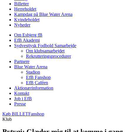
Billetter
Herreholdet
Kampdag på Blue Water Arena
Kvindeholdet
Nyheder
Om Esbjerg fB
EfB Akademi
Sydvestjysk Fodbold Samarbejde
Om klubsamarbejdet
Rekrutteringsprocedurer
Partnere
Blue Water Arena
Stadion
EfB Fanshop
EfB Caféen
Aktionærinformation
Kontakt
Job i EfB
Presse
Køb
BILLET
Fanshop
Klub
Bytyqi: Glæder mig til at komme i gang