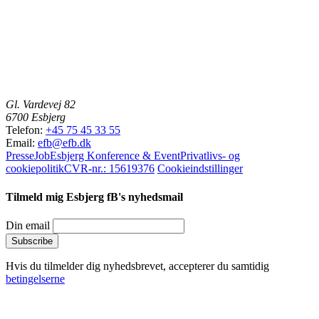
Gl. Vardevej 82
6700 Esbjerg
Telefon:
+45 75 45 33 55
Email:
efb@efb.dk
Presse
Job
Esbjerg Konference & Event
Privatlivs- og
cookiepolitik
CVR-nr.: 15619376
Cookieindstillinger
Tilmeld mig Esbjerg fB's nyhedsmail
Din email
Hvis du tilmelder dig nyhedsbrevet, accepterer du samtidig
betingelserne