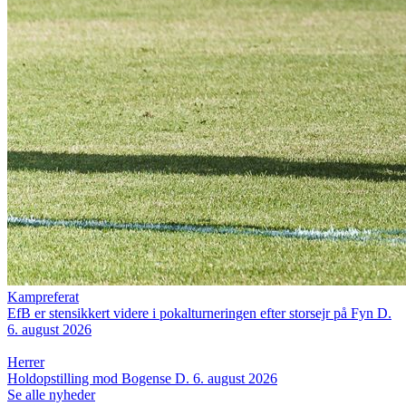
Kampreferat
EfB er stensikkert videre i pokalturneringen efter storsejr på Fyn
D.
6. august 2026
Herrer
Holdopstilling mod Bogense
D. 6. august 2026
Se alle nyheder