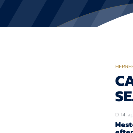
HERRE
CA
SE
D. 14. a
Mest
efte