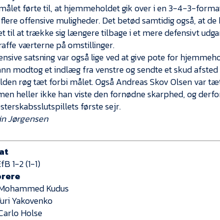
målet førte til, at hjemmeholdet gik over i en 3-4-3-form
 flere offensive muligheder. Det betød samtidig også, at de 
t til at trække sig længere tilbage i et mere defensivt ud
traffe værterne på omstillinger.
ensive satsning var også lige ved at give pote for hjemmeh
n modtog et indlæg fra venstre og sendte et skud afsted
den røg tæt forbi målet. Også Andreas Skov Olsen var tæt
 men heller ikke han viste den fornødne skarphed, og derf
terskabsslutspillets første sejr.
in Jørgensen
at
B 1-2 (1-1)
orere
0 Mohammed Kudus
 Yuri Yakovenko
 Carlo Holse