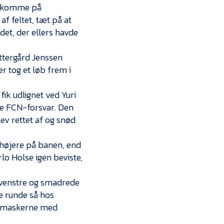
at komme på
af feltet, tæt på at
det, der ellers havde
ttergård Jenssen
 tog et løb frem i
ik udlignet ved Yuri
de FCN-forsvar. Den
ev rettet af og snød
højere på banen, end
rlo Holse igen beviste,
a venstre og smadrede
le runde så hos
netmaskerne med