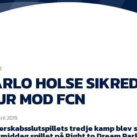
R
RLO HOLSE SIKRED
JR MOD FCN
pril 2019
erskabsslutspillets tredje kamp blev
rmiddag spillet på Right to Dream Par