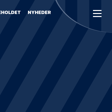
EHOLDET
NYHEDER
FORSIDE
KAMPE
STILLING
BILLETTER
HERREHOLDET
LUE WATER ARENA