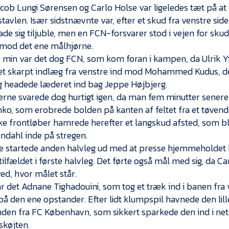
cob Lungi Sørensen og Carlo Holse var ligeledes tæt på 
tavlen. Især sidstnævnte var, efter et skud fra venstre side 
ade sig tiljuble, men en FCN-forsvarer stod i vejen for skud
 mod det ene målhjørne.
7 min var det dog FCN, som kom foran i kampen, da Ulrik Y
et skarpt indlæg fra venstre ind mod Mohammed Kudus, der
og headede læderet ind bag Jeppe Højbjerg.
erne svarede dog hurtigt igen, da man fem minutter senere f
ko, som erobrede bolden på kanten af feltet fra et tøven
ke frontløber hamrede herefter et langskud afsted, som bl
indahl inde på stregen.
e startede anden halvleg ud med at presse hjemmeholdet 
tilfældet i første halvleg. Det førte også mål med sig, da Ca
ed, hvor målet står.
ar det Adnane Tighadouini, som tog et træk ind i banen fr
på den ene opstander. Efter lidt klumpspil havnede den lil
nden fra FC København, som sikkert sparkede den ind i 
skøjten.