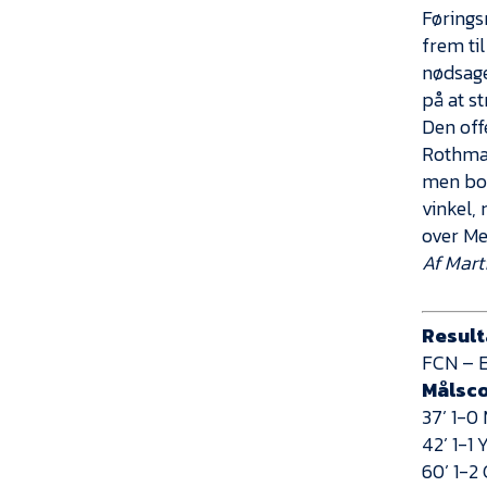
Førings
frem til
nødsage
på at s
Den off
Rothman
men bol
vinkel,
over Mes
Af Mart
Result
FCN – Ef
Målsc
37’ 1-
42’ 1-1
60’ 1-2