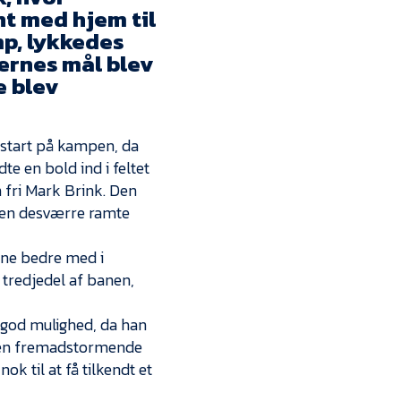
Kontakt
nt med hjem til
mp, lykkedes
Job i EfB
dernes mål blev
e blev
Presse
mstart på kampen, da
e en bold ind i feltet
 fri Mark Brink. Den
en desværre ramte
ne bedre med i
 tredjedel af banen,
 god mulighed, da han
af en fremadstormende
k til at få tilkendt et