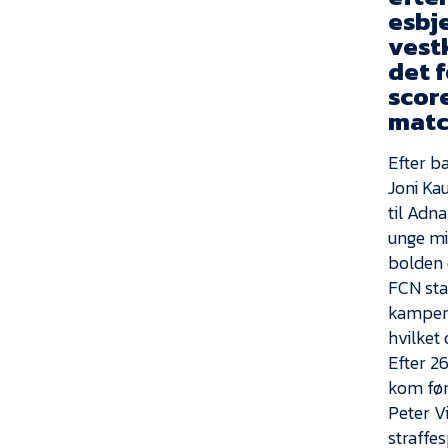
esbj
vest
det f
scor
matc
Efter b
Joni Ka
til Adn
unge m
bolden 
FCN sta
kampen 
hvilket
Efter 2
kom før
Peter V
straffe