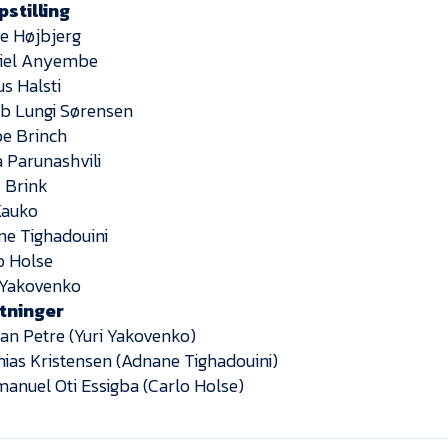
pstilling
pe Højbjerg
niel Anyembe
us Halsti
ob Lungi Sørensen
pe Brinch
a Parunashvili
k Brink
 Kauko
ane Tighadouini
lo Holse
i Yakovenko
ftninger
ian Petre (Yuri Yakovenko)
hias Kristensen (Adnane Tighadouini)
anuel Oti Essigba (Carlo Holse)