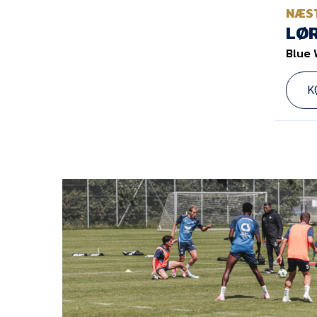
NÆS
LØR
Blue 
K