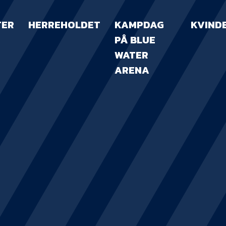
TER
HERREHOLDET
KAMPDAG
KVIND
PÅ BLUE
WATER
ARENA
KAMPDAG PÅ B