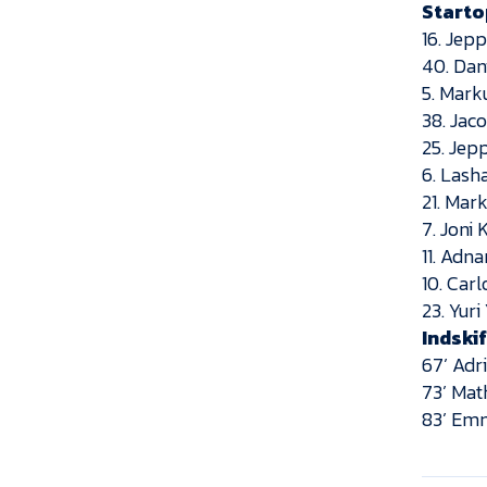
Starto
16. Jep
40. Da
5. Mark
38. Jac
25. Jep
6. Lash
21. Mar
7. Joni
11. Adn
10. Car
23. Yur
Indski
67’ Adr
73’ Mat
83’ Emm