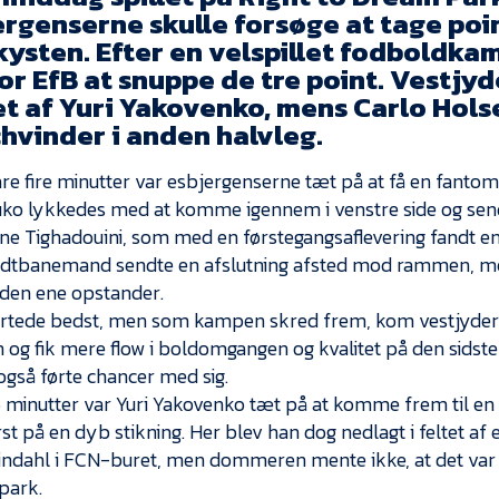
ergenserne skulle forsøge at tage poi
kysten. Efter en velspillet fodboldka
or EfB at snuppe de tre point. Vestjy
et af Yuri Yakovenko, mens Carlo Hols
hvinder i anden halvleg.
are fire minutter var esbjergenserne tæt på at få en fanto
uko lykkedes med at komme igennem i venstre side og sendt
ane Tighadouini, som med en førstegangsaflevering fandt en
idtbanemand sendte en afslutning afsted mod rammen, m
den ene opstander.
rtede bedst, men som kampen skred frem, kom vestjyder
og fik mere flow i boldomgangen og kvalitet på den sidste
 også førte chancer med sig.
6 minutter var Yuri Yakovenko tæt på at komme frem til en
st på en dyb stikning. Her blev han dog nedlagt i feltet 
indahl i FCN-buret, men dommeren mente ikke, at det var no
spark.