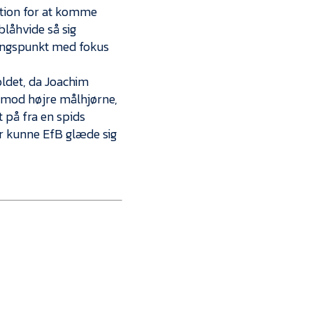
ation for at komme
blåhvide så sig
gangspunkt med fokus
oldet, da Joachim
 mod højre målhjørne,
 på fra en spids
or kunne EfB glæde sig