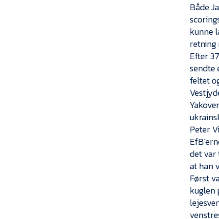
Både Ja
scorings
kunne l
retning
Efter 3
sendte 
feltet 
Vestjyd
Yakoven
ukrains
Peter V
EfB’ern
det var 
at han v
Først v
kuglen 
lejesve
venstre