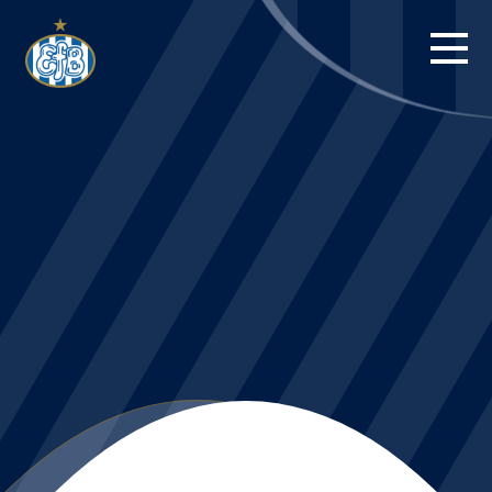
FORSIDE
KAMPE
STILLING
BILLETTER
HERREHOLDET
KAMPDAG PÅ
BLUE WATER
ARENA