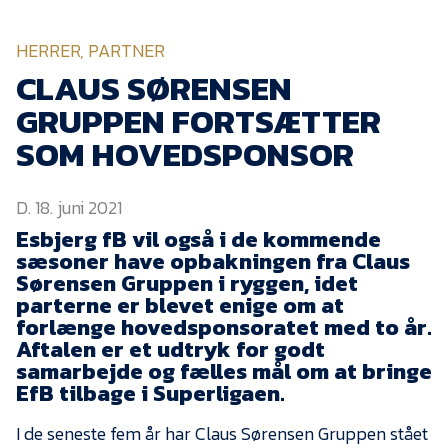
KVINDEHOLDET
HERRER, PARTNER
NYHEDER
CLAUS SØRENSEN
GRUPPEN FORTSÆTTER
Om Esbjerg fB
SOM HOVEDSPONSOR
EfB Akademi
D. 18. juni 2021
Sydvestjysk Fodbold
Samarbejde
Esbjerg fB vil også i de kommende
sæsoner have opbakningen fra Claus
Partnere
Sørensen Gruppen i ryggen, idet
parterne er blevet enige om at
Blue Water Arena
forlænge hovedsponsoratet med to år.
Aktionærinformation
Aftalen er et udtryk for godt
samarbejde og fælles mål om at bringe
Kontakt
EfB tilbage i Superligaen.
Job i EfB
I de seneste fem år har Claus Sørensen Gruppen stået