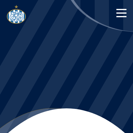
FORSIDE
KAMPE
STILLING
BILLETTER
HERREHOLDET
KAMPDAG PÅ
BLUE WATER
ARENA