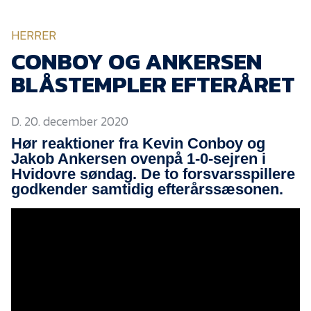
KVINDEHOLDET
HERRER
NYHEDER
CONBOY OG ANKERSEN
BLÅSTEMPLER EFTERÅRET
Om Esbjerg fB
D. 20. december 2020
EfB Akademi
Hør reaktioner fra Kevin Conboy og
Sydvestjysk Fodbold
Jakob Ankersen ovenpå 1-0-sejren i
Samarbejde
Hvidovre søndag. De to forsvarsspillere
Partnere
godkender samtidig efterårssæsonen.
Blue Water Arena
Aktionærinformation
Kontakt
Job i EfB