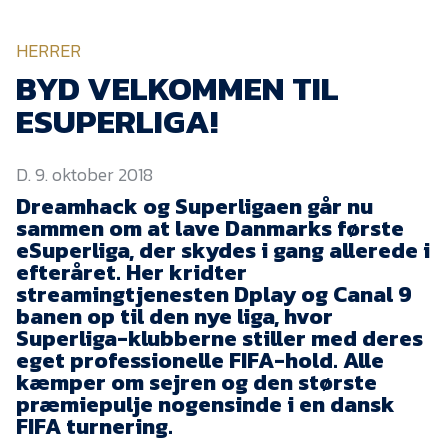
KVINDEHOLDET
HERRER
NYHEDER
BYD VELKOMMEN TIL
ESUPERLIGA!
Om Esbjerg fB
D. 9. oktober 2018
EfB Akademi
Dreamhack og Superligaen går nu
Sydvestjysk Fodbold
sammen om at lave Danmarks første
Samarbejde
eSuperliga, der skydes i gang allerede i
Partnere
efteråret. Her kridter
streamingtjenesten Dplay og Canal 9
Blue Water Arena
banen op til den nye liga, hvor
Superliga-klubberne stiller med deres
Aktionærinformation
eget professionelle FIFA-hold. Alle
Kontakt
kæmper om sejren og den største
præmiepulje nogensinde i en dansk
Job i EfB
FIFA turnering.