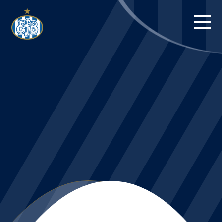
FORSIDE
KAMPE
STILLING
BILLETTER
HERREHOLDET
KAMPDAG PÅ
BLUE WATER
ARENA