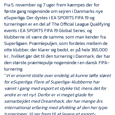
Presse
Fra 5. november og 7 uger frem kæmpes der for
første gang nogensinde om sejren i Danmarks nye
eSuperliga. Der dystes i EA SPORTS FIFA 19 og
turneringen er en del af The Official League Qualifying
events i EA SPORTS FIFA 19 Global Series, og
klubberne vil være de samme, som man kender fra
Superligaen. Præmiepuljen, som fordeles mellem de
otte klubber, der klarer sig bedst, er på hele 365.000
kr., hvilket gør det til den turnering i Danmark, der har
den største præmiepulje nogensinde i en dansk FIFA-
turnering.
“
Vi er enormt stolte over endelig at kunne løfte sløret
for eSuperliga. Flere af Superliga-klubberne har
været i gang med esport et stykke tid, mens det for
andre er ret nyt. Derfor er vi meget glade for
samarbejdet med Dreamhack, der har mange års
international erfaring med afvikling af den her type
turneringer. Vi ser frem til at levere et esport-