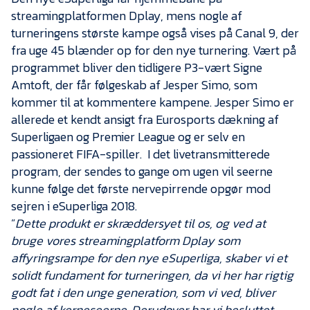
streamingplatformen Dplay, mens nogle af
turneringens største kampe også vises på Canal 9, der
fra uge 45 blænder op for den nye turnering. Vært på
programmet bliver den tidligere P3-vært Signe
Amtoft, der får følgeskab af Jesper Simo, som
kommer til at kommentere kampene. Jesper Simo er
allerede et kendt ansigt fra Eurosports dækning af
Superligaen og Premier League og er selv en
passioneret FIFA-spiller. I det livetransmitterede
program, der sendes to gange om ugen vil seerne
kunne følge det første nervepirrende opgør mod
sejren i eSuperliga 2018.
”
Dette produkt er skræddersyet til os, og ved at
bruge vores streamingplatform Dplay som
affyringsrampe for den nye eSuperliga, skaber vi et
solidt fundament for turneringen, da vi her har rigtig
godt fat i den unge generation, som vi ved, bliver
nogle af kerneseerne. Derudover har vi
besluttet