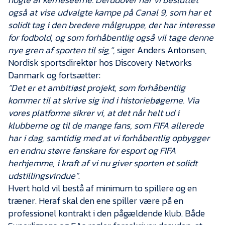
også at vise udvalgte kampe på Canal 9, som har et
solidt tag i den bredere målgruppe, der har interesse
for fodbold, og som forhåbentlig også vil tage denne
nye gren af sporten til sig,”,
siger Anders Antonsen,
Nordisk sportsdirektør hos Discovery Networks
Danmark og fortsætter:
”Det er et ambitiøst projekt, som forhåbentlig
kommer til at skrive sig ind i historiebøgerne. Via
vores platforme sikrer vi, at det når helt ud i
klubberne og til de mange fans, som FIFA allerede
har i dag, samtidig med at vi forhåbentlig opbygger
en endnu større fanskare for esport og FIFA
herhjemme, i kraft af vi nu giver sporten et solidt
udstillingsvindue”
.
Hvert hold vil bestå af minimum to spillere og en
træner. Heraf skal den ene spiller være på en
professionel kontrakt i den pågældende klub. Både