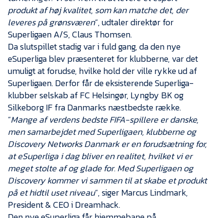
produkt af høj kvalitet, som kan matche det, der
leveres på grønsværen
“, udtaler direktør for
Superligaen A/S, Claus Thomsen.
Da slutspillet stadig var i fuld gang, da den nye
eSuperliga blev præsenteret for klubberne, var det
umuligt at forudse, hvilke hold der ville rykke ud af
Superligaen. Derfor får de eksisterende Superliga-
klubber selskab af FC Helsingør, Lyngby BK og
Silkeborg IF fra Danmarks næstbedste række.
“
Mange af verdens bedste FIFA-spillere er danske,
men samarbejdet med Superligaen, klubberne og
Discovery Networks Danmark er en forudsætning for,
at eSuperliga i dag bliver en realitet, hvilket vi er
meget stolte af og glade for. Med Superligaen og
Discovery
kommer vi sammen til at skabe et produkt
på et hidtil uset niveau
“, siger Marcus Lindmark,
President & CEO i Dreamhack.
Den nye eSuperliga får hjemmebane på