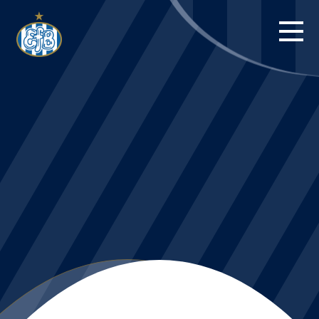
FORSIDE
KAMPE
STILLING
BILLETTER
HERREHOLDET
KAMPDAG PÅ
BLUE WATER
ARENA