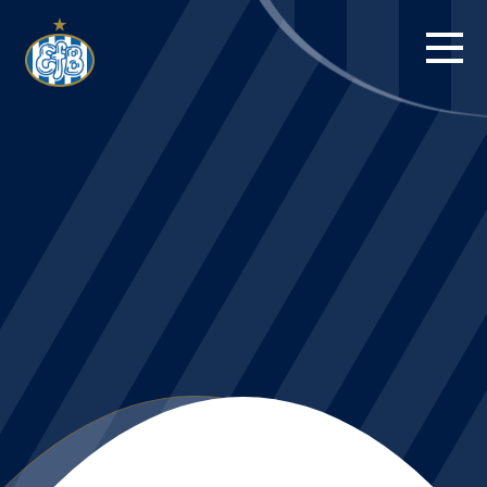
FORSIDE
KAMPE
STILLING
BILLETTER
HERREHOLDET
KAMPDAG PÅ
BLUE WATER
ARENA