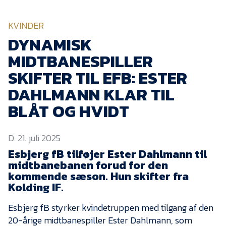
KVINDEHOLDET
KVINDER
NYHEDER
DYNAMISK
MIDTBANESPILLER
Om Esbjerg fB
SKIFTER TIL EFB: ESTER
DAHLMANN KLAR TIL
EfB Akademi
BLÅT OG HVIDT
Sydvestjysk Fodbold
Samarbejde
Partnere
D. 21. juli 2025
Esbjerg fB tilføjer Ester Dahlmann til
Blue Water Arena
midtbanebanen forud for den
Aktionærinformation
kommende sæson. Hun skifter fra
Kolding IF.
Kontakt
Esbjerg fB styrker kvindetruppen med tilgang af den
Job i EfB
20-årige midtbanespiller Ester Dahlmann, som