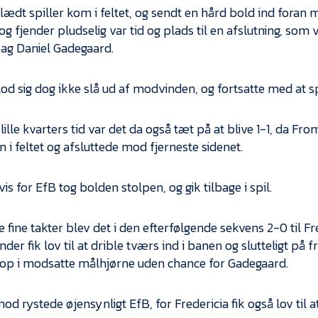
lædt spiller kom i feltet, og sendt en hård bold ind foran
g fjender pludselig var tid og plads til en afslutning, som v
bag Daniel Gadegaard.
lod sig dog ikke slå ud af modvinden, og fortsatte med at sp
 lille kvarters tid var det da også tæt på at blive 1-1, da F
n i feltet og afsluttede mod fjerneste sidenet.
is for EfB tog bolden stolpen, og gik tilbage i spil.
 fine takter blev det i den efterfølgende sekvens 2-0 til Fr
der fik lov til at drible tværs ind i banen og slutteligt på
op i modsatte målhjørne uden chance for Gadegaard.
od rystede øjensynligt EfB, for Fredericia fik også lov til a