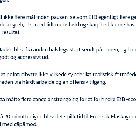
dt ikke flere mål inden pausen, selvom EfB egentligt flere
de angreb, der med lidt mere held og skarphed kunne hav
resultat.
Maden blev fra anden halvlegs start sendt på banen, og han 
godt og aggressivt ud.
et pointudbytte ikke virkede synderligt realistisk formåed
heden via hårdt arbejde og en offensiv tilgang.
cia måtte flere gange anstrenge sig for at forhindre EfB-sco
 20 minutter igen blev det spilletid til Frederik Flaskager
d med gåpåmod.