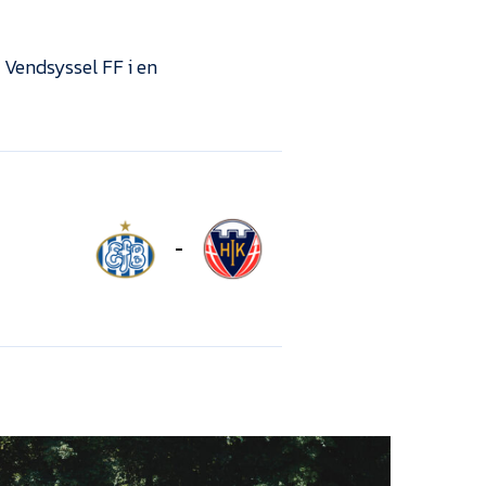
 Vendsyssel FF i en
-