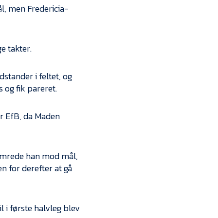
ål, men Fredericia-
e takter.
stander i feltet, og
og fik pareret.
or EfB, da Maden
 hamrede han mod mål,
 for derefter at gå
 i første halvleg blev