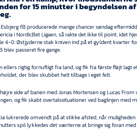
nden for 15 minutter i begyndelsen af
eg.
 Esbjerg fB producerede mange chancer søndag eftermid
ricia i NordicBet Ligaen, så rakte det ikke til point, idet
e 4-0. Østjyderne stak kniven ind på et gyldent kvarter for
B blev passeret fire gange.
ellers rigtig fornuftigt fra land, og fik fra første fløjt lagt 
oldet, der blev skubbet helt tilbage i eget felt.
 højre side af banen med Jonas Mortensen og Lucas From v
ingen, og fik skabt overtalssituationer ved baglinjen med m
cia lukrerede omvendt på at stikke afsted, når muligheden b
nutters spil lykkedes det værterne at bringe sig foran med 