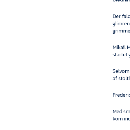
Der fal
glimren
grimme 
Mikail 
startet 
Selvom 
af stolt
Frederi
Med små
kom in