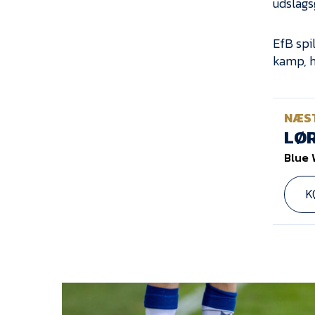
udslags
EfB spi
kamp, h
NÆS
LØR
Blue 
K