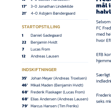
mål i
17’
3-0 Jonathan Lindekilde
halvl
21’
4-0 Asbjørn Bøndergaard
Selvom
STARTOPSTILLING
FC Frede
med hel
1
Daniel Gadegaard
hvor Ef
22
Benjamin Hvidt
7
Lucas From
EfB kom 
12
Andreas Lausen
hjemmeh
INDSKIFTNINGER
Særligt
35’
Johan Meyer (Andreas Troelsen)
indledn
46’
Mikail Maden (Benjamin Hvidt)
68’
Frederik Flaskager (Lucas From)
Frederi
68’
Elias Andersen (Andreas Lausen)
seks mi
79’
Marcus Hansen (Tim Freriks)