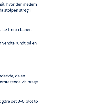
 mål, hvor der mellem
ia stolpen strøg i
ille frem i banen.
rom vendte rundt på en
edericia, da en
 fremragende vis brage
t gøre det 3-0 blot to