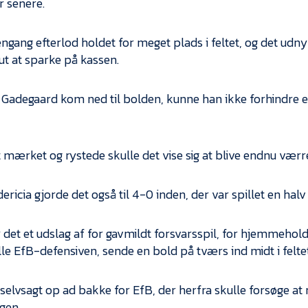
r senere.
ngang efterlod holdet for meget plads i feltet, og det ud
lut at sparke på kassen.
Gadegaard kom ned til bolden, kunne han ikke forhindre e
t mærket og rystede skulle det vise sig at blive endnu værr
ericia gjorde det også til 4-0 inden, der var spillet en halv
 det et udslag af for gavmildt forsvarsspil, for hjemmehold
le EfB-defensiven, sende en bold på tværs ind midt i feltet 
 selvsagt op ad bakke for EfB, der herfra skulle forsøge a
gen.