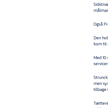
Sidstnæ
målmand
Også Fr
Den hol
kom til
Med 10 
service
Strunck
men sym
tilbage i
Tættere