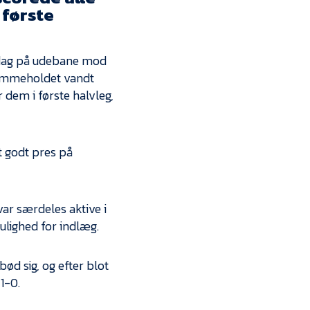
Kontakt
 første
Job i EfB
dag på udebane mod
Presse
 hjemmeholdet vandt
 dem i første halvleg,
et godt pres på
ar særdeles aktive i
ulighed for indlæg.
ød sig, og efter blot
1-0.