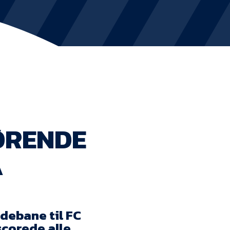
KVINDEHOLDET
NYHEDER
Om Esbjerg fB
EfB Akademi
ØRENDE
Sydvestjysk Fodbold Samarbejde
A
Partnere
Blue Water Arena
Aktionærinformation
debane til FC
scorede alle