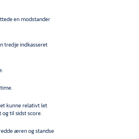
nyttede en modstander
n tredje indkasseret
e.
 time.
et kunne relativt let
og til sidst score.
t redde æren og standse