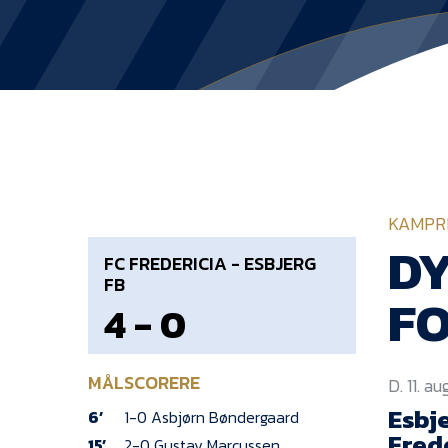
KAMPR
D
FC FREDERICIA - ESBJERG
FB
FO
4 - 0
MÅLSCORERE
D. 11. a
Esbj
6’
1-0 Asbjørn Bøndergaard
Fred
15’
2-0 Gustav Marcussen