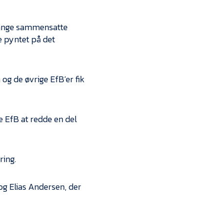
 gange sammensatte
e pyntet på det
og de øvrige EfB’er fik
e EfB at redde en del
ring.
 og Elias Andersen, der