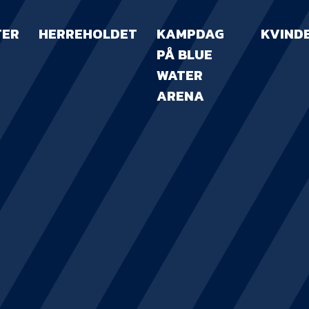
TER
HERREHOLDET
KAMPDAG
KVIND
PÅ BLUE
WATER
ARENA
KAMPDAG PÅ B