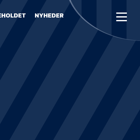
EHOLDET
NYHEDER
FORSIDE
KAMPE
STILLING
BILLETTER
HERREHOLDET
LUE WATER ARENA