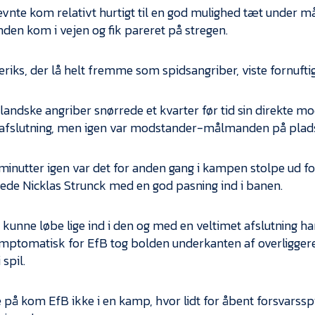
vnte kom relativt hurtigt til en god mulighed tæt under m
en kom i vejen og fik pareret på stregen.
eriks, der lå helt fremme som spidsangriber, viste fornuftig
landske angriber snørrede et kvarter før tid sin direkte mod
 afslutning, men igen var modstander-målmanden på plads 
minutter igen var det for anden gang i kampen stolpe ud f
rede Nicklas Strunck med en god pasning ind i banen.
 kunne løbe lige ind i den og med en veltimet afslutning
ptomatisk for EfB tog bolden underkanten af overliggeren
 spil.
 på kom EfB ikke i en kamp, hvor lidt for åbent forsvarsspil