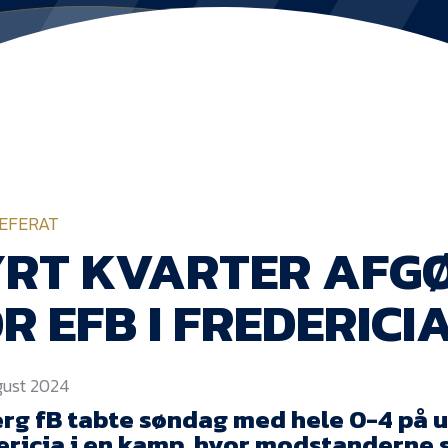
EFERAT
YRT KVARTER AFG
R EFB I FREDERICI
ugust 2024
erg fB tabte søndag med hele 0-4 på u
ericia i en kamp, hvor modstanderne 