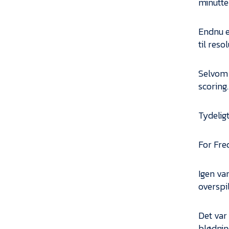
minutte
Endnu e
til reso
Selvom 
scoring.
Tydelig
For Fred
Igen var
overspil
Det var
blødnin