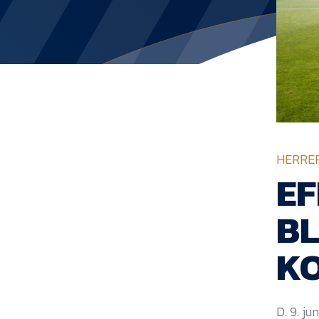
HERRE
EF
B
K
D. 9. ju