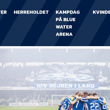
TER
HERREHOLDET
KAMPDAG
KVIND
PÅ BLUE
WATER
ARENA
KAMPDAG PÅ B