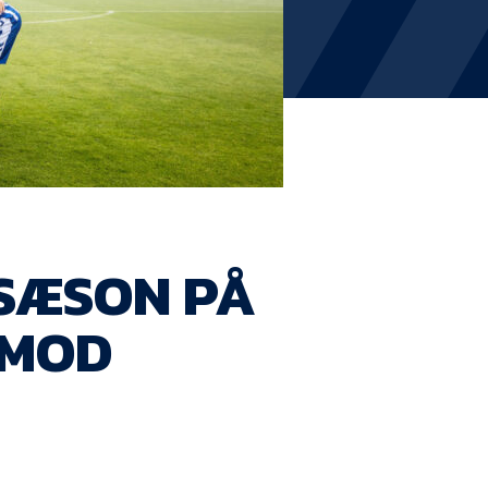
KVINDEHOLDET
NYHEDER
Om Esbjerg fB
EfB Akademi
 SÆSON PÅ
Sydvestjysk Fodbold Samarbejde
 MOD
Partnere
Blue Water Arena
Aktionærinformation