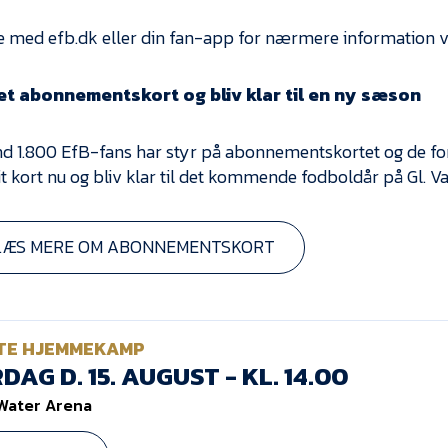
e med efb.dk eller din fan-app for nærmere information v
et abonnementskort og bliv klar til en ny sæson
nd 1.800 EfB-fans har styr på abonnementskortet og de fo
it kort nu og bliv klar til det kommende fodboldår på Gl. Va
LÆS MERE OM ABONNEMENTSKORT
TE HJEMMEKAMP
DAG D. 15. AUGUST - KL. 14.00
Water Arena