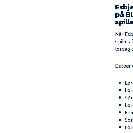
Esbj
på B
spill
Når Esb
spilles
lørdag d.
Datoer 
Lør
Lør
Søn
Lør
Fre
Søn
Lør