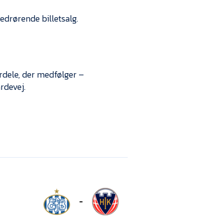
edrørende billetsalg.
rdele, der medfølger –
rdevej.
-