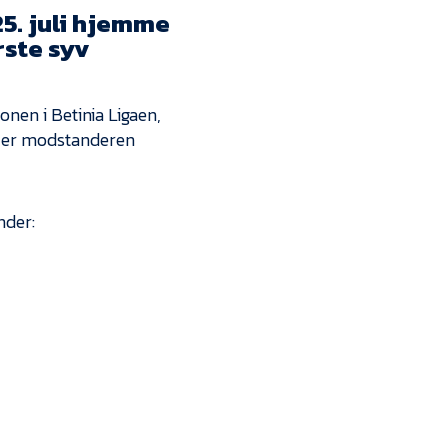
Kontakt
25. juli hjemme
rste syv
Job i EfB
Presse
en i Betinia Ligaen,
F er modstanderen
nder: