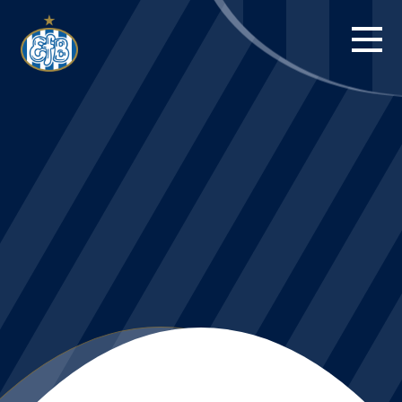
FORSIDE
KAMPE
STILLING
BILLETTER
HERREHOLDET
KAMPDAG PÅ
BLUE WATER
ARENA