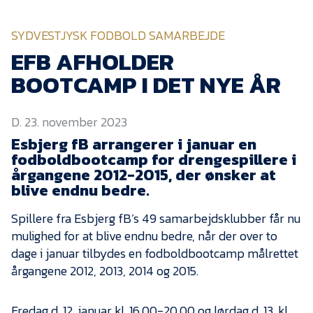
KVINDEHOLDET
SYDVESTJYSK FODBOLD SAMARBEJDE
NYHEDER
EFB AFHOLDER
BOOTCAMP I DET NYE ÅR
Om Esbjerg fB
D. 23. november 2023
EfB Akademi
Esbjerg fB arrangerer i januar en
Sydvestjysk Fodbold
fodboldbootcamp for drengespillere i
Samarbejde
årgangene 2012-2015, der ønsker at
Partnere
blive endnu bedre.
Blue Water Arena
Spillere fra Esbjerg fB’s 49 samarbejdsklubber får nu
mulighed for at blive endnu bedre, når der over to
Aktionærinformation
dage i januar tilbydes en fodboldbootcamp målrettet
Kontakt
årgangene 2012, 2013, 2014 og 2015.
Job i EfB
Fredag d. 12. januar kl. 16.00-20.00 og lørdag d. 13. kl.