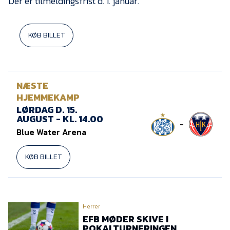
Der er tilmeldingsfrist d. 1. januar.
KØB BILLET
NÆSTE
HJEMMEKAMP
LØRDAG D. 15.
AUGUST - KL. 14.00
-
Blue Water Arena
KØB BILLET
Herrer
EFB MØDER SKIVE I
POKALTURNERINGEN