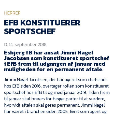
KVINDEHOLDET
HERRER
NYHEDER
EFB KONSTITUERER
SPORTSCHEF
Om Esbjerg fB
D. 14. september 2018
EfB Akademi
Esbjerg fB har ansat Jimmi Nagel
Sydvestjysk Fodbold
Jacobsen som konstitueret sportschef
Samarbejde
i EfB frem til udgangen af januar med
Partnere
muligheden for en permanent aftale.
Blue Water Arena
Jimmi Nagel Jacobsen, der har ageret som chefscout
hos EfB siden 2016, overtager rollen som konstitueret
Aktionærinformation
sportschef hos EfB til og med januar 2019. Tiden frem
Kontakt
til januar skal bruges for begge parter til at vurdere,
hvorvidt aftalen skal gøres permanent. Jimmi Nagel
Job i EfB
har været i branchen siden 2005, først som agent og