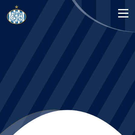
FORSIDE
KAMPE
STILLING
BILLETTER
HERREHOLDET
KAMPDAG PÅ
BLUE WATER
ARENA