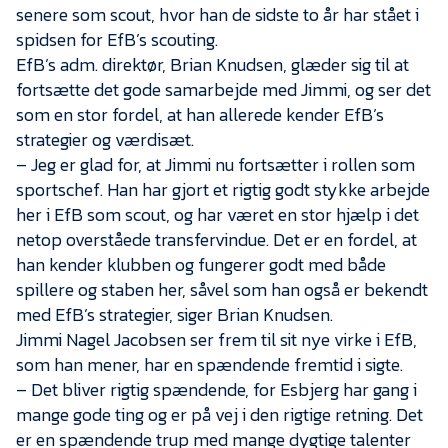
Presse
senere som scout, hvor han de sidste to år har stået i
spidsen for EfB’s scouting.
EfB’s adm. direktør, Brian Knudsen, glæder sig til at
fortsætte det gode samarbejde med Jimmi, og ser det
som en stor fordel, at han allerede kender EfB’s
strategier og værdisæt.
– Jeg er glad for, at Jimmi nu fortsætter i rollen som
sportschef. Han har gjort et rigtig godt stykke arbejde
her i EfB som scout, og har været en stor hjælp i det
netop overståede transfervindue. Det er en fordel, at
han kender klubben og fungerer godt med både
spillere og staben her, såvel som han også er bekendt
med EfB’s strategier, siger Brian Knudsen.
Jimmi Nagel Jacobsen ser frem til sit nye virke i EfB,
som han mener, har en spændende fremtid i sigte.
– Det bliver rigtig spændende, for Esbjerg har gang i
mange gode ting og er på vej i den rigtige retning. Det
er en spændende trup med mange dygtige talenter