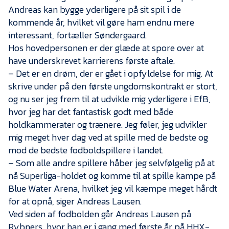
Andreas kan bygge yderligere på sit spil i de
kommende år, hvilket vil gøre ham endnu mere
interessant, fortæller Søndergaard.
Hos hovedpersonen er der glæde at spore over at
have underskrevet karrierens første aftale.
– Det er en drøm, der er gået i opfyldelse for mig. At
skrive under på den første ungdomskontrakt er stort,
og nu ser jeg frem til at udvikle mig yderligere i EfB,
hvor jeg har det fantastisk godt med både
holdkammerater og trænere. Jeg føler, jeg udvikler
mig meget hver dag ved at spille med de bedste og
mod de bedste fodboldspillere i landet.
– Som alle andre spillere håber jeg selvfølgelig på at
nå Superliga-holdet og komme til at spille kampe på
Blue Water Arena, hvilket jeg vil kæmpe meget hårdt
for at opnå, siger Andreas Lausen.
Ved siden af fodbolden går Andreas Lausen på
Rybners, hvor han er i gang med første år på HHX-