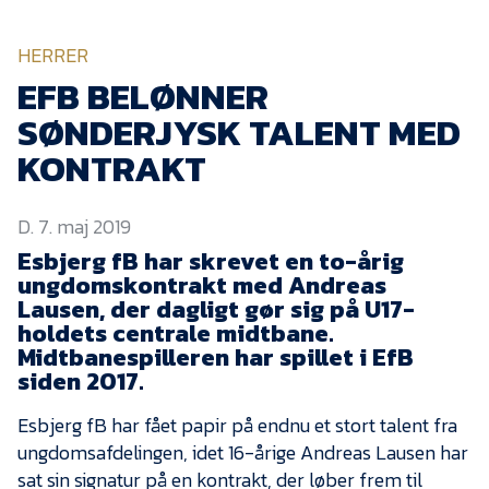
KVINDEHOLDET
HERRER
NYHEDER
EFB BELØNNER
SØNDERJYSK TALENT MED
Om Esbjerg fB
KONTRAKT
EfB Akademi
D. 7. maj 2019
Sydvestjysk Fodbold
Samarbejde
Esbjerg fB har skrevet en to-årig
ungdomskontrakt med Andreas
Partnere
Lausen, der dagligt gør sig på U17-
holdets centrale midtbane.
Blue Water Arena
Midtbanespilleren har spillet i EfB
Aktionærinformation
siden 2017.
Kontakt
Esbjerg fB har fået papir på endnu et stort talent fra
ungdomsafdelingen, idet 16-årige Andreas Lausen har
Job i EfB
sat sin signatur på en kontrakt, der løber frem til