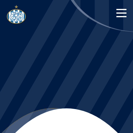
FORSIDE
KAMPE
STILLING
BILLETTER
HERREHOLDET
KAMPDAG PÅ
BLUE WATER
ARENA