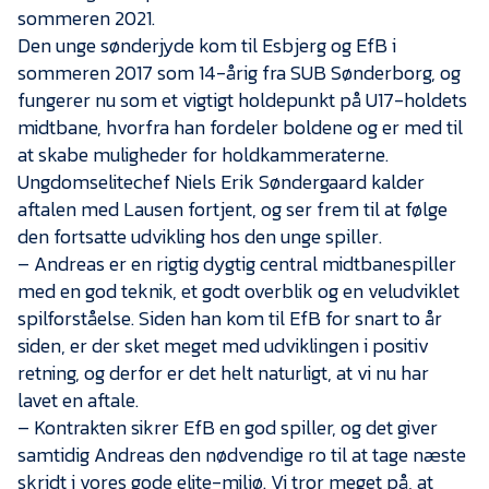
Presse
sommeren 2021.
Den unge sønderjyde kom til Esbjerg og EfB i
sommeren 2017 som 14-årig fra SUB Sønderborg, og
fungerer nu som et vigtigt holdepunkt på U17-holdets
midtbane, hvorfra han fordeler boldene og er med til
at skabe muligheder for holdkammeraterne.
Ungdomselitechef Niels Erik Søndergaard kalder
aftalen med Lausen fortjent, og ser frem til at følge
den fortsatte udvikling hos den unge spiller.
– Andreas er en rigtig dygtig central midtbanespiller
med en god teknik, et godt overblik og en veludviklet
spilforståelse. Siden han kom til EfB for snart to år
siden, er der sket meget med udviklingen i positiv
retning, og derfor er det helt naturligt, at vi nu har
lavet en aftale.
– Kontrakten sikrer EfB en god spiller, og det giver
samtidig Andreas den nødvendige ro til at tage næste
skridt i vores gode elite-miljø. Vi tror meget på, at