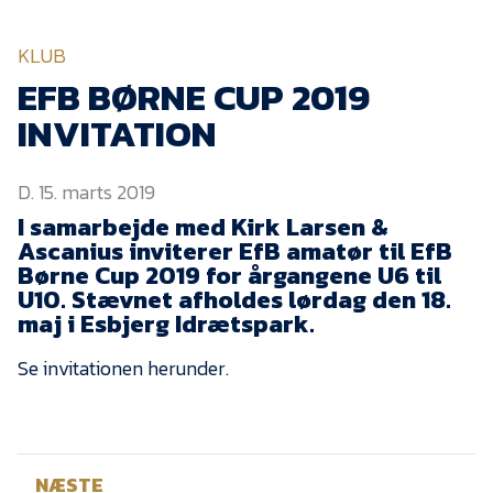
KVINDEHOLDET
KLUB
NYHEDER
EFB BØRNE CUP 2019
INVITATION
Om Esbjerg fB
D. 15. marts 2019
EfB Akademi
I samarbejde med Kirk Larsen &
Sydvestjysk Fodbold
Ascanius inviterer EfB amatør til EfB
Samarbejde
Børne Cup 2019 for årgangene U6 til
Partnere
U10. Stævnet afholdes lørdag den 18.
maj i Esbjerg Idrætspark.
Blue Water Arena
Se invitationen herunder.
Aktionærinformation
Kontakt
Job i EfB
NÆSTE