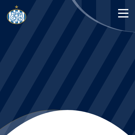
FORSIDE
KAMPE
STILLING
BILLETTER
HERREHOLDET
KAMPDAG PÅ
BLUE WATER
ARENA