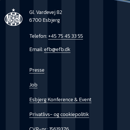
Gl. Vardevej 82
6700 Esbjerg
Telefon:
+45 75 45 33 55
Email:
efb@efb.dk
Presse
Job
Esbjerg Konference & Event
Privatlivs- og cookiepolitik
CVR-nr.: 15619376