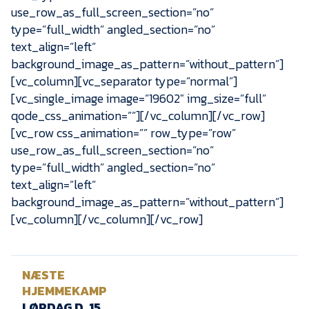
use_row_as_full_screen_section=”no”
type=”full_width” angled_section=”no”
text_align=”left”
background_image_as_pattern=”without_pattern”]
[vc_column][vc_separator type=”normal”]
[vc_single_image image=”19602″ img_size=”full”
qode_css_animation=””][/vc_column][/vc_row]
[vc_row css_animation=”” row_type=”row”
use_row_as_full_screen_section=”no”
type=”full_width” angled_section=”no”
text_align=”left”
background_image_as_pattern=”without_pattern”]
[vc_column][/vc_column][/vc_row]
NÆSTE
HJEMMEKAMP
LØRDAG D. 15.