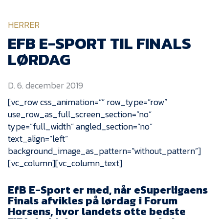
KVINDEHOLDET
HERRER
NYHEDER
EFB E-SPORT TIL FINALS
LØRDAG
Om Esbjerg fB
D. 6. december 2019
EfB Akademi
[vc_row css_animation=”” row_type=”row”
Sydvestjysk Fodbold
use_row_as_full_screen_section=”no”
Samarbejde
type=”full_width” angled_section=”no”
Partnere
text_align=”left”
Blue Water Arena
background_image_as_pattern=”without_pattern”]
[vc_column][vc_column_text]
Aktionærinformation
Kontakt
EfB E-Sport er med, når eSuperligaens
Finals afvikles på lørdag i Forum
Job i EfB
Horsens, hvor landets otte bedste