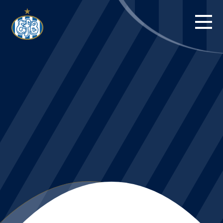
FORSIDE
KAMPE
STILLING
BILLETTER
HERREHOLDET
KAMPDAG PÅ
BLUE WATER
ARENA