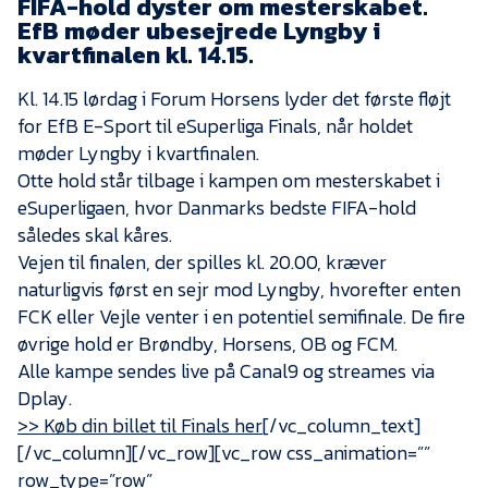
FIFA-hold dyster om mesterskabet.
Presse
EfB møder ubesejrede Lyngby i
kvartfinalen kl. 14.15.
Kl. 14.15 lørdag i Forum Horsens lyder det første fløjt
for EfB E-Sport til eSuperliga Finals, når holdet
møder Lyngby i kvartfinalen.
Otte hold står tilbage i kampen om mesterskabet i
eSuperligaen, hvor Danmarks bedste FIFA-hold
således skal kåres.
Vejen til finalen, der spilles kl. 20.00, kræver
naturligvis først en sejr mod Lyngby, hvorefter enten
FCK eller Vejle venter i en potentiel semifinale. De fire
øvrige hold er Brøndby, Horsens, OB og FCM.
Alle kampe sendes live på Canal9 og streames via
Dplay.
>> Køb din billet til Finals her
[/vc_column_text]
[/vc_column][/vc_row][vc_row css_animation=””
row_type=”row”