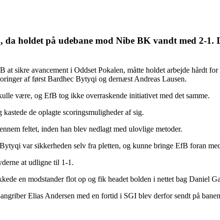
len, da holdet på udebane mod Nibe BK vandt med 2-1. D
 at sikre avancement i Oddset Pokalen, måtte holdet arbejde hårdt for
scoringer af først Bardhec Bytyqi og dernæst Andreas Lausen.
skulle være, og EfB tog ikke overraskende initiativet med det samme.
 kastede de oplagte scoringsmuligheder af sig.
igennem feltet, inden han blev nedlagt med ulovlige metoder.
tyqi var sikkerheden selv fra pletten, og kunne bringe EfB foran med
derne at udligne til 1-1.
ukkede en modstander flot op og fik headet bolden i nettet bag Daniel Ga
griber Elias Andersen med en fortid i SGI blev derfor sendt på banen ef