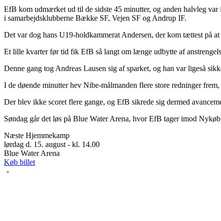
EfB kom udmærket ud til de sidste 45 minutter, og anden halvleg var 
i samarbejdsklubberne Bække SF, Vejen SF og Andrup IF.
Det var dog hans U19-holdkammerat Andersen, der kom tættest på at sc
Et lille kvarter før tid fik EfB så langt om længe udbytte af anstrengels
Denne gang tog Andreas Lausen sig af sparket, og han var ligeså sikker
I de døende minutter hev Nibe-målmanden flere store redninger frem, 
Der blev ikke scoret flere gange, og EfB sikrede sig dermed avancemen
Søndag går det løs på Blue Water Arena, hvor EfB tager imod Nykøbing 
Næste Hjemmekamp
lørdag d. 15. august - kl. 14.00
Blue Water Arena
Køb billet
-