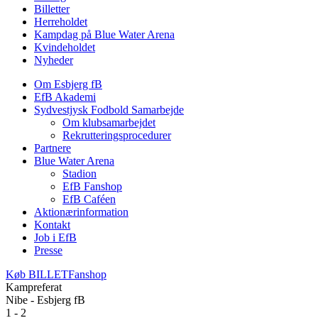
Billetter
Herreholdet
Kampdag på Blue Water Arena
Kvindeholdet
Nyheder
Om Esbjerg fB
EfB Akademi
Sydvestjysk Fodbold Samarbejde
Om klubsamarbejdet
Rekrutteringsprocedurer
Partnere
Blue Water Arena
Stadion
EfB Fanshop
EfB Caféen
Aktionærinformation
Kontakt
Job i EfB
Presse
Køb
BILLET
Fanshop
Kampreferat
Nibe - Esbjerg fB
1 - 2