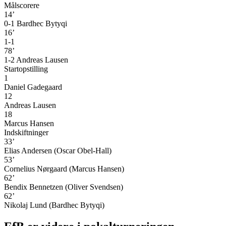
Målscorere
14’
0-1 Bardhec Bytyqi
16’
1-1
78’
1-2 Andreas Lausen
Startopstilling
1
Daniel Gadegaard
12
Andreas Lausen
18
Marcus Hansen
Indskiftninger
33’
Elias Andersen (Oscar Obel-Hall)
53’
Cornelius Nørgaard (Marcus Hansen)
62’
Bendix Bennetzen (Oliver Svendsen)
62’
Nikolaj Lund (Bardhec Bytyqi)