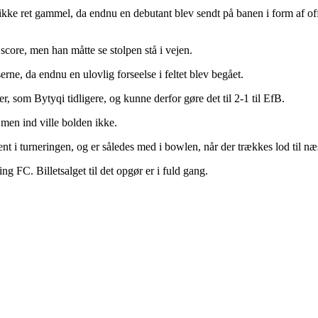
ikke ret gammel, da endnu en debutant blev sendt på banen i form af off
ore, men han måtte se stolpen stå i vejen.
erne, da endnu en ulovlig forseelse i feltet blev begået.
, som Bytyqi tidligere, og kunne derfor gøre det til 2-1 til EfB.
men ind ville bolden ikke.
t i turneringen, og er således med i bowlen, når der trækkes lod til næs
FC. Billetsalget til det opgør er i fuld gang.