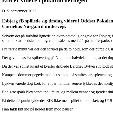
EfB er videre i pokalturneringen
D. 5. september 2023
Esbjerg fB spillede sig tirsdag videre i Oddset Poka
Cornelius Nørgaard undervejs.
Selvom det på forhånd lignede en overkommelig opgave for Esbjerg fB
som det klart bedste hold, og vandt således med 2-1 på straffesparks
Fra første minut var der den forskel på de to hold, som der burde og 
Det gav et massivt spilovertag på Nibe-banehalvdelen uden, at det dog
Da der var spillet knapt et kvarter driblede Bardhec Bytyqi sig godt 
Kampens dommer pegede med det samme på straffesparkspletten, og By
Lykken varede dog kort, for et par minutter senere lykkedes det nordjy
Et hjørnespark blev sendt ind i feltet, og mellem venner og fjender d
På dette tidspunkt lykkedes EfB ikke med spillet som ønsket, og U19-an
Han faldt fint ind på holdet frem mod pausen.