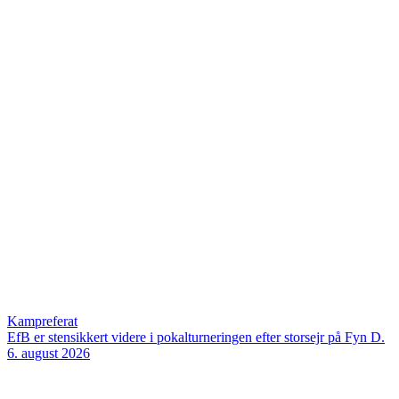
Kampreferat
EfB er stensikkert videre i pokalturneringen efter storsejr på Fyn
D.
6. august 2026