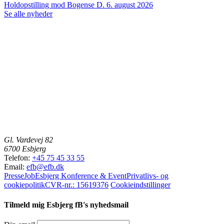
Holdopstilling mod Bogense
D. 6. august 2026
Se alle nyheder
Gl. Vardevej 82
6700 Esbjerg
Telefon:
+45 75 45 33 55
Email:
efb@efb.dk
Presse
Job
Esbjerg Konference & Event
Privatlivs- og
cookiepolitik
CVR-nr.: 15619376
Cookieindstillinger
Tilmeld mig Esbjerg fB's nyhedsmail