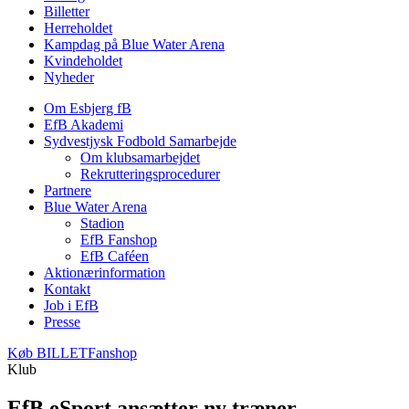
Billetter
Herreholdet
Kampdag på Blue Water Arena
Kvindeholdet
Nyheder
Om Esbjerg fB
EfB Akademi
Sydvestjysk Fodbold Samarbejde
Om klubsamarbejdet
Rekrutteringsprocedurer
Partnere
Blue Water Arena
Stadion
EfB Fanshop
EfB Caféen
Aktionærinformation
Kontakt
Job i EfB
Presse
Køb
BILLET
Fanshop
Klub
EfB eSport ansætter ny træner