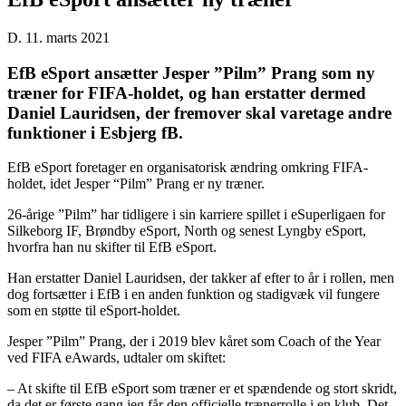
D. 11. marts 2021
EfB eSport ansætter Jesper ”Pilm” Prang som ny
træner for FIFA-holdet, og han erstatter dermed
Daniel Lauridsen, der fremover skal varetage andre
funktioner i Esbjerg fB.
EfB eSport foretager en organisatorisk ændring omkring FIFA-
holdet, idet Jesper “Pilm” Prang er ny træner.
26-årige ”Pilm” har tidligere i sin karriere spillet i eSuperligaen for
Silkeborg IF, Brøndby eSport, North og senest Lyngby eSport,
hvorfra han nu skifter til EfB eSport.
Han erstatter Daniel Lauridsen, der takker af efter to år i rollen, men
dog fortsætter i EfB i en anden funktion og stadigvæk vil fungere
som en støtte til eSport-holdet.
Jesper ”Pilm” Prang, der i 2019 blev kåret som Coach of the Year
ved FIFA eAwards, udtaler om skiftet:
– At skifte til EfB eSport som træner er et spændende og stort skridt,
da det er første gang jeg får den officielle trænerrolle i en klub. Det