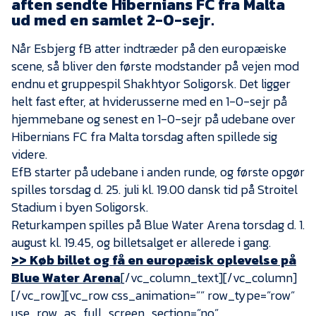
aften sendte Hibernians FC fra Malta
Presse
ud med en samlet 2-0-sejr.
Når Esbjerg fB atter indtræder på den europæiske
scene, så bliver den første modstander på vejen mod
endnu et gruppespil Shakhtyor Soligorsk. Det ligger
helt fast efter, at hviderusserne med en 1-0-sejr på
hjemmebane og senest en 1-0-sejr på udebane over
Hibernians FC fra Malta torsdag aften spillede sig
videre.
EfB starter på udebane i anden runde, og første opgør
spilles torsdag d. 25. juli kl. 19.00 dansk tid på Stroitel
Stadium i byen Soligorsk.
Returkampen spilles på Blue Water Arena torsdag d. 1.
august kl. 19.45, og billetsalget er allerede i gang.
>> Køb billet og få en europæisk oplevelse på
Blue Water Arena
[/vc_column_text][/vc_column]
[/vc_row][vc_row css_animation=”” row_type=”row”
use_row_as_full_screen_section=”no”