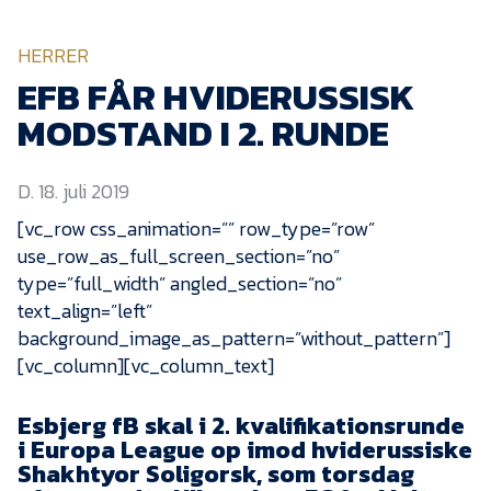
KVINDEHOLDET
HERRER
NYHEDER
EFB FÅR HVIDERUSSISK
MODSTAND I 2. RUNDE
Om Esbjerg fB
D. 18. juli 2019
EfB Akademi
[vc_row css_animation=”” row_type=”row”
Sydvestjysk Fodbold
use_row_as_full_screen_section=”no”
Samarbejde
type=”full_width” angled_section=”no”
Partnere
text_align=”left”
Blue Water Arena
background_image_as_pattern=”without_pattern”]
[vc_column][vc_column_text]
Aktionærinformation
Kontakt
Esbjerg fB skal i 2. kvalifikationsrunde
i Europa League op imod hviderussiske
Job i EfB
Shakhtyor Soligorsk, som torsdag