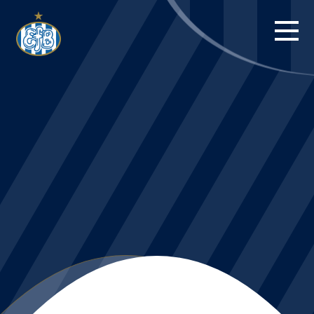
FORSIDE
KAMPE
STILLING
BILLETTER
HERREHOLDET
KAMPDAG PÅ
BLUE WATER
ARENA