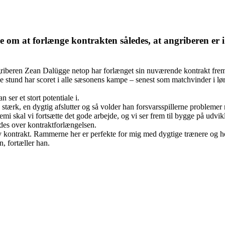
e om at forlænge kontrakten således, at angriberen er 
t angriberen Zean Dalügge netop har forlænget sin nuværende kontrakt fr
nde stund har scoret i alle sæsonens kampe – senest som matchvinder i l
er et stort potentiale i.
stærk, en dygtig afslutter og så volder han forsvarsspillerne problemer 
mi skal vi fortsætte det gode arbejde, og vi ser frem til bygge på udvik
edes over kontraktforlængelsen.
 ny kontrakt. Rammerne her er perfekte for mig med dygtige trænere og ho
, fortæller han.