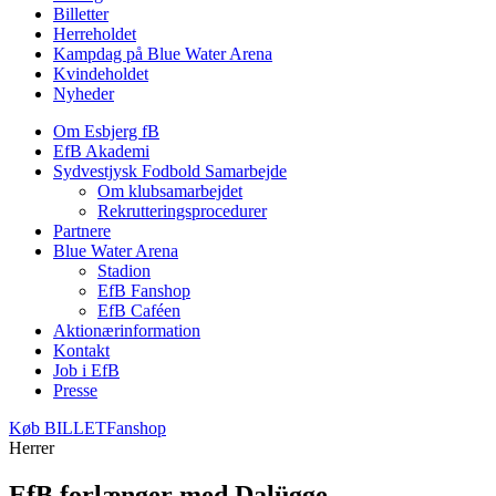
Billetter
Herreholdet
Kampdag på Blue Water Arena
Kvindeholdet
Nyheder
Om Esbjerg fB
EfB Akademi
Sydvestjysk Fodbold Samarbejde
Om klubsamarbejdet
Rekrutteringsprocedurer
Partnere
Blue Water Arena
Stadion
EfB Fanshop
EfB Caféen
Aktionærinformation
Kontakt
Job i EfB
Presse
Køb
BILLET
Fanshop
Herrer
EfB forlænger med Dalügge