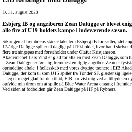
D. 31. august 2020
Esbjerg fB og angriberen Zean Dalügge er blevet enig
alle fire af U19-holdets kampe i indeværende sæson.
Sikringen af fremtidens største talenter i Esbjerg fB fortsætter, ide
17-årige Dalügge spiller til dagligt på U19-holdet, hvor han i skrive
flere træningspas med førsteholdet under Olafur Kristjansson.
Akademichef Lars Vind er glad for aftalen med Zean Dalügge, som han s
– Zean Dalügge er først og fremmest en rigtig angriber. Zean er fysisk 
oprindelige aftale. I fællesskab med vores dygtige trænere i EfB Akade
Dalügge, der kom til som U15-spiller fra Tønder SF, glæder sig ligel
– Jeg er meget glad for den tillid, EfB har vist mig ved at tilbyde en
opfylde min drøm om at spille på Blue Water Arena engang i fremtiden
Ved siden af fodbolden går Zean Dalügge på HF på Rybners.