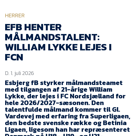
KVINDEHOLDET
HERRER
NYHEDER
EFB HENTER
MÅLMANDSTALENT:
Om Esbjerg fB
WILLIAM LYKKE LEJES I
FCN
EfB Akademi
Sydvestjysk Fodbold
Samarbejde
D. 1. juli 2026
Partnere
Esbjerg fB styrker målmandsteamet
med tilgangen af 21-årige William
Blue Water Arena
Lykke, der lejes i FC Nordsjælland for
hele 2026/2027-sæsonen. Den
Aktionærinformation
talentfulde målmand kommer til Gl.
Kontakt
Vardevej med erfaring fra Superligaen,
den bedste svenske række og Betinia
Job i EfB
Ligaen, ligesom han har repræsenteret