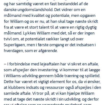
og har samtidig været en fast bestanddel af de
danske ungdomslandshold. Det vidner om en
målmand med kvalitet og potentiale, men opgaven
for William og os er nu, at han skal tage næste skridt
fra at være et stort talent til at være en rigtig dygtig
målmand. Lykkes William med det, så er der ingen
tvivl om, at potentialet rækker langt ud over
Superligaen, men i første omgang er det indsatsen i
hverdagen, som er afgørende.
– I forbindelse med lejeaftalen har vi sikret en aftale,
som afspejler den investering, vi kommer til at lægge
i Williams udvikling gennem både træning og spilletid.
Dette har været et vigtigt element for os, da vi ønsker,
at klubbens indsats og ressourcer også afspejles i den
samlede aftale. Vi tror på, at vi kan hjælpe William
med at tage det næste skridt i sin udvikling, og derfor
ser vi aftalen som en spændende mulighed, som