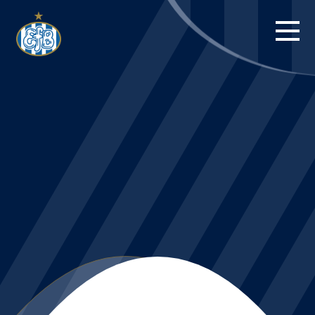
FORSIDE
KAMPE
STILLING
BILLETTER
HERREHOLDET
KAMPDAG PÅ
BLUE WATER
ARENA