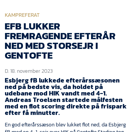
KVINDEHOLDET
KAMPREFERAT
NYHEDER
EFB LUKKER
FREMRAGENDE EFTERÅR
Om Esbjerg fB
NED MED STORSEJR I
GENTOFTE
EfB Akademi
Sydvestjysk Fodbold
Samarbejde
D. 18. november 2023
Partnere
Esbjerg fB lukkede efterårssæsonen
ned på bedste vis, da holdet på
Blue Water Arena
udebane mod HIK vandt med 4-1.
Andreas Troelsen startede målfesten
Aktionærinformation
med en flot scoring direkte på frispark
Kontakt
efter få minutter.
Job i EfB
En god efterårssæson blev lukket flot ned, da Esbjerg
fB med en 4-1-sejr over HIK på Gentofte Stadion tog