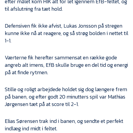
efter målet kom HIK alt for let igennem EfB-feltet, og
til afslutning fra tæt hold.
Defensiven fik ikke afvist, Lukas Jonsson på stregen
kunne ikke nå at reagere, og så strøg bolden i nettet til
1-1.
Værterne fik herefter sammensat en række gode
angreb alt imens, EfB skulle bruge en del tid og energi
på at finde rytmen.
Stille og roligt arbejdede holdet sig dog længere frem
på banen, og efter godt 20 minutters spil var Mathias
Jørgensen tæt på at score til 2-1.
Elias Sørensen trak ind i banen, og sendte et perfekt
indlæg ind midt i feltet.