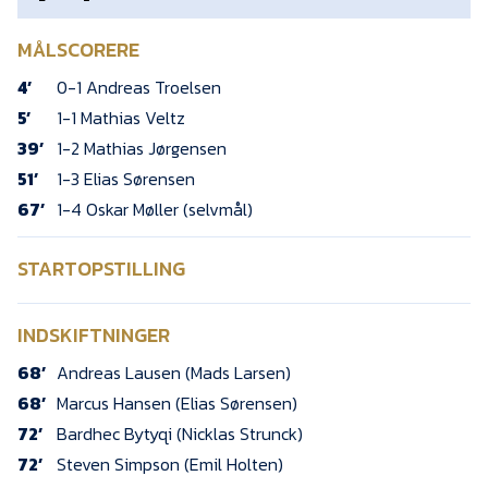
MÅLSCORERE
4’
0-1 Andreas Troelsen
5’
1-1 Mathias Veltz
39’
1-2 Mathias Jørgensen
51’
1-3 Elias Sørensen
67’
1-4 Oskar Møller (selvmål)
STARTOPSTILLING
INDSKIFTNINGER
68’
Andreas Lausen (Mads Larsen)
68’
Marcus Hansen (Elias Sørensen)
72’
Bardhec Bytyqi (Nicklas Strunck)
72’
Steven Simpson (Emil Holten)