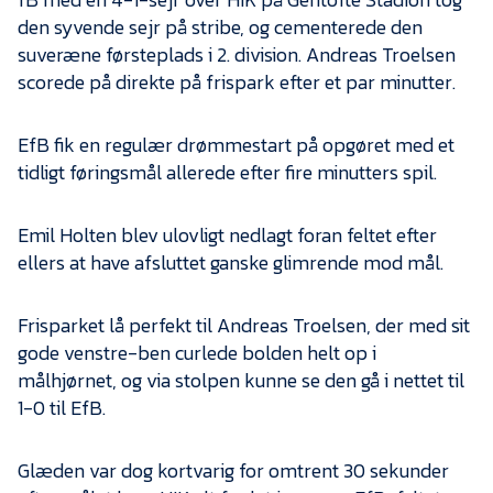
Presse
den syvende sejr på stribe, og cementerede den
suveræne førsteplads i 2. division. Andreas Troelsen
scorede på direkte på frispark efter et par minutter.
EfB fik en regulær drømmestart på opgøret med et
tidligt føringsmål allerede efter fire minutters spil.
Emil Holten blev ulovligt nedlagt foran feltet efter
ellers at have afsluttet ganske glimrende mod mål.
Frisparket lå perfekt til Andreas Troelsen, der med sit
gode venstre-ben curlede bolden helt op i
målhjørnet, og via stolpen kunne se den gå i nettet til
1-0 til EfB.
Glæden var dog kortvarig for omtrent 30 sekunder