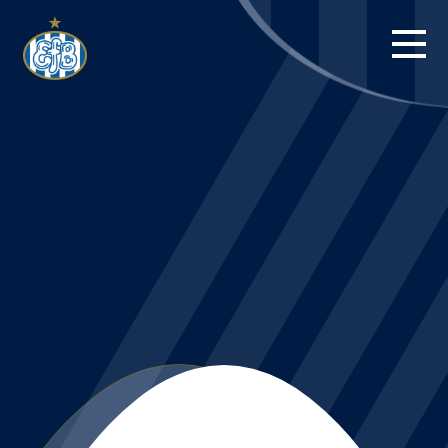
FORSIDE
KAMPE
STILLING
BILLETTER
HERREHOLDET
KAMPDAG PÅ
BLUE WATER
ARENA