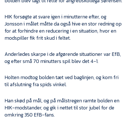
bolden blev lagt til rette for angrebskollega Sørensen.
HIK forsøgte at svare igen i minutterne efter, og
Jonsson i målet måtte da også hive en stor redning op
for at forhindre en reducering i en situation, hvor en
modspiller fik frit skud i feltet.
Anderledes skarpe i de afgørende situationer var EfB,
og efter små 70 minutters spil blev det 4-1.
Holten modtog bolden tæt ved baglinjen, og kom fri
til afslutning fra spids vinkel.
Han skød på mål, og på målstregen ramte bolden en
HIK-modstander, og gik i nettet til stor jubel for de
omkring 350 EfB-fans.