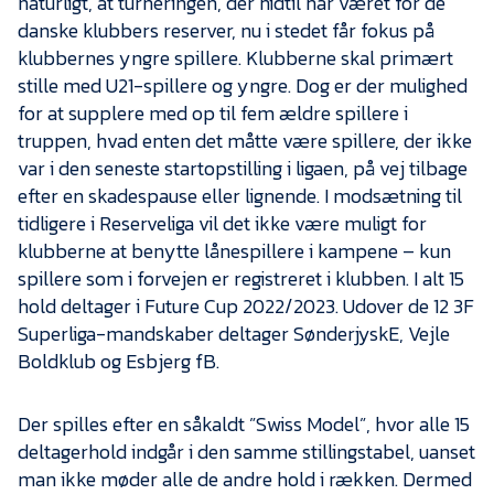
naturligt, at turneringen, der hidtil har været for de
Presse
danske klubbers reserver, nu i stedet får fokus på
klubbernes yngre spillere. Klubberne skal primært
stille med U21-spillere og yngre. Dog er der mulighed
for at supplere med op til fem ældre spillere i
truppen, hvad enten det måtte være spillere, der ikke
var i den seneste startopstilling i ligaen, på vej tilbage
efter en skadespause eller lignende. I modsætning til
tidligere i Reserveliga vil det ikke være muligt for
klubberne at benytte lånespillere i kampene – kun
spillere som i forvejen er registreret i klubben. I alt 15
hold deltager i Future Cup 2022/2023. Udover de 12 3F
Superliga-mandskaber deltager SønderjyskE, Vejle
Boldklub og Esbjerg fB.
Der spilles efter en såkaldt ”Swiss Model”, hvor alle 15
deltagerhold indgår i den samme stillingstabel, uanset
man ikke møder alle de andre hold i rækken. Dermed