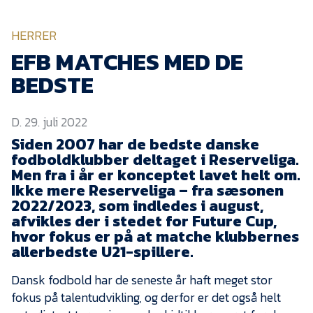
KVINDEHOLDET
HERRER
NYHEDER
EFB MATCHES MED DE
BEDSTE
Om Esbjerg fB
D. 29. juli 2022
EfB Akademi
Siden 2007 har de bedste danske
Sydvestjysk Fodbold
fodboldklubber deltaget i Reserveliga.
Samarbejde
Men fra i år er konceptet lavet helt om.
Partnere
Ikke mere Reserveliga – fra sæsonen
2022/2023, som indledes i august,
Blue Water Arena
afvikles der i stedet for Future Cup,
hvor fokus er på at matche klubbernes
Aktionærinformation
allerbedste U21-spillere.
Kontakt
Dansk fodbold har de seneste år haft meget stor
Job i EfB
fokus på talentudvikling, og derfor er det også helt