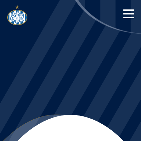
FORSIDE
KAMPE
STILLING
BILLETTER
HERREHOLDET
KAMPDAG PÅ
BLUE WATER
ARENA