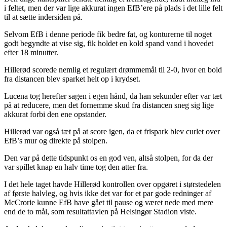
i feltet, men der var lige akkurat ingen EfB’ere på plads i det lille felt
til at sætte indersiden på.
Selvom EfB i denne periode fik bedre fat, og konturerne til noget
godt begyndte at vise sig, fik holdet en kold spand vand i hovedet
efter 18 minutter.
Hillerød scorede nemlig et regulært drømmemål til 2-0, hvor en bold
fra distancen blev sparket helt op i krydset.
Lucena tog herefter sagen i egen hånd, da han sekunder efter var tæt
på at reducere, men det fornemme skud fra distancen sneg sig lige
akkurat forbi den ene opstander.
Hillerød var også tæt på at score igen, da et frispark blev curlet over
EfB’s mur og direkte på stolpen.
Den var på dette tidspunkt os en god ven, altså stolpen, for da der
var spillet knap en halv time tog den atter fra.
I det hele taget havde Hillerød kontrollen over opgøret i størstedelen
af første halvleg, og hvis ikke det var for et par gode redninger af
McCrorie kunne EfB have gået til pause og været nede med mere
end de to mål, som resultattavlen på Helsingør Stadion viste.