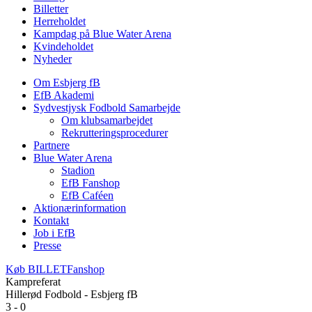
Billetter
Herreholdet
Kampdag på Blue Water Arena
Kvindeholdet
Nyheder
Om Esbjerg fB
EfB Akademi
Sydvestjysk Fodbold Samarbejde
Om klubsamarbejdet
Rekrutteringsprocedurer
Partnere
Blue Water Arena
Stadion
EfB Fanshop
EfB Caféen
Aktionærinformation
Kontakt
Job i EfB
Presse
Køb
BILLET
Fanshop
Kampreferat
Hillerød Fodbold - Esbjerg fB
3 - 0