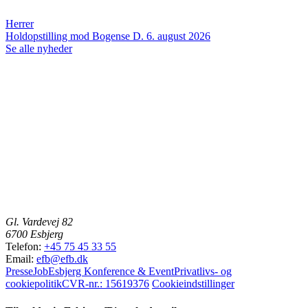
Herrer
Holdopstilling mod Bogense
D. 6. august 2026
Se alle nyheder
Gl. Vardevej 82
6700 Esbjerg
Telefon:
+45 75 45 33 55
Email:
efb@efb.dk
Presse
Job
Esbjerg Konference & Event
Privatlivs- og
cookiepolitik
CVR-nr.: 15619376
Cookieindstillinger