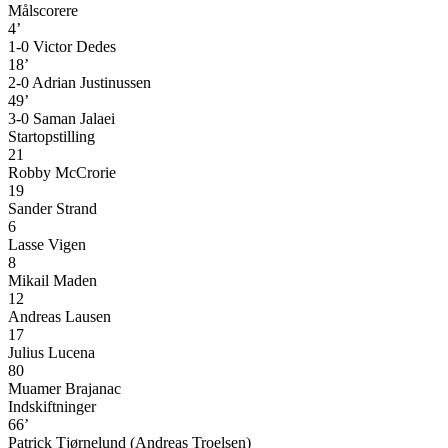
Målscorere
4’
1-0 Victor Dedes
18’
2-0 Adrian Justinussen
49’
3-0 Saman Jalaei
Startopstilling
21
Robby McCrorie
19
Sander Strand
6
Lasse Vigen
8
Mikail Maden
12
Andreas Lausen
17
Julius Lucena
80
Muamer Brajanac
Indskiftninger
66’
Patrick Tjørnelund (Andreas Troelsen)