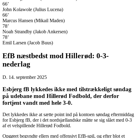
66’
John Kolawole (Julius Lucena)
66’
Marcus Hansen (Mikail Maden)
78’
Noah Strandby (Jakob Ankersen)
78’
Emil Larsen (Jacob Buus)
EfB næstbedst mod Hillerød: 0-3-
nederlag
D. 14. september 2025
Esbjerg fB lykkedes ikke med tilstrækkeligt søndag
på udebane mod Hillerød Fodbold, der derfor
fortjent vandt med hele 3-0.
Det lykkedes ikke at sætte point ind på kontoen søndag eftermiddag
for Esbjerg fB, der i det nordsjællandske måtte se sig slået med 0-3
af et velspillende Hillerød Fodbold.
Opgøret begyndte ellers med offensivt EfB-spil, og efter blot et