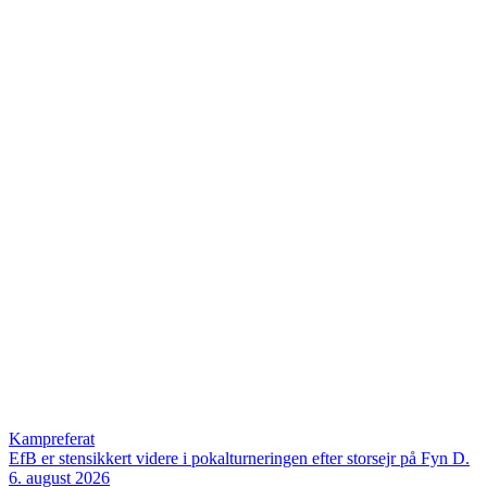
Kampreferat
EfB er stensikkert videre i pokalturneringen efter storsejr på Fyn
D.
6. august 2026