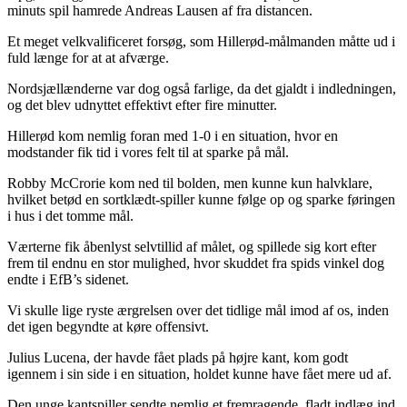
minuts spil hamrede Andreas Lausen af fra distancen.
Et meget velkvalificeret forsøg, som Hillerød-målmanden måtte ud i
fuld længe for at at afværge.
Nordsjællænderne var dog også farlige, da det gjaldt i indledningen,
og det blev udnyttet effektivt efter fire minutter.
Hillerød kom nemlig foran med 1-0 i en situation, hvor en
modstander fik tid i vores felt til at sparke på mål.
Robby McCrorie kom ned til bolden, men kunne kun halvklare,
hvilket betød en sortklædt-spiller kunne følge op og sparke føringen
i hus i det tomme mål.
Værterne fik åbenlyst selvtillid af målet, og spillede sig kort efter
frem til endnu en stor mulighed, hvor skuddet fra spids vinkel dog
endte i EfB’s sidenet.
Vi skulle lige ryste ærgrelsen over det tidlige mål imod af os, inden
det igen begyndte at køre offensivt.
Julius Lucena, der havde fået plads på højre kant, kom godt
igennem i sin side i en situation, holdet kunne have fået mere ud af.
Den unge kantspiller sendte nemlig et fremragende, fladt indlæg ind