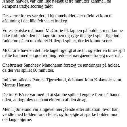
Anden halvleg var kun lige nøjagtigt tre minutter gammel, da
kampens tredje scoring faldt.
Desværre for os var det til hjemmeholdet, der effektivt kom til
afslutning i det lille felt via et indlæg.
Vores skotske målmand McCrorie fik lappen på bolden, men kunne
ikke forhindre den i at tage stolpen og ryge tilbage i spil – lige ind i
fødderne på en umarkeret Hillerød-spiller, der let kunne score.
McCrorie havde i det hele taget rigeligt at se til, og efter en times spil
måtte han med en god redning redde et nærgående forsøg over mål.
Cheftræner Sancheev Manoharan foretog tre ændringer på holdet,
da der var spillet 66 minutter.
Ind kom således Patrick Tjørnelund, debutant John Kolawole samt
Marcus Hansen.
De tre EfB’ere var med til at skubbe spillet længere frem på banen
uden, at dog blev et chanceinferno af den årsag.
Men Tjørnelund var alligevel nærgående efter situation, hvor han
vendte med bolden foran feltet, og forsøgte at sparke bolden mod
det lange hjørne.