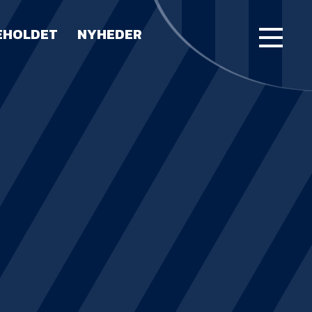
EHOLDET
NYHEDER
FORSIDE
KAMPE
STILLING
BILLETTER
HERREHOLDET
LUE WATER ARENA