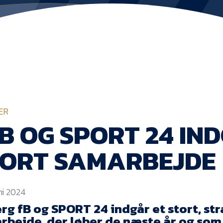
ER
B OG SPORT 24 IN
TORT SAMARBEJDE
uni 2024
rg fB og SPORT 24 indgår et stort, st
rbejde, der løber de næste år og som 