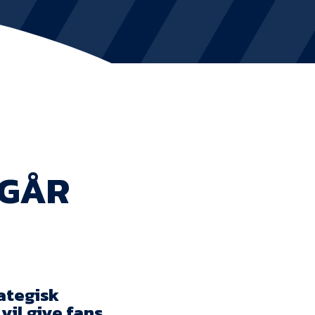
KVINDEHOLDET
NYHEDER
Om Esbjerg fB
EfB Akademi
DGÅR
Sydvestjysk Fodbold Samarbejde
Partnere
Blue Water Arena
Aktionærinformation
rategisk
vil give fans