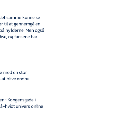
d det samme kunne se
 til at gennemgå en
r på hylderne. Men også
ise, og fansene har
de med en stor
m at blive endnu
ken i Kongensgade i
å-hvidt univers online