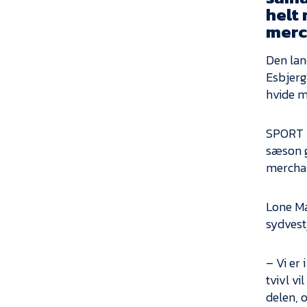
helt 
merc
Den la
Esbjerg 
hvide m
SPORT 2
sæson g
mercha
Lone Mar
sydvest
– Vi er
tvivl vi
delen, 