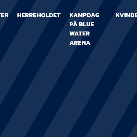
TER
HERREHOLDET
KAMPDAG
KVIND
PÅ BLUE
WATER
ARENA
KAMPDAG PÅ B