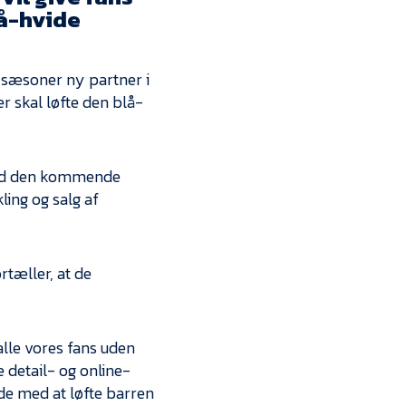
Kontakt
lå-hvide
Job i EfB
æsoner ny partner i
Presse
er skal løfte den blå-
mod den kommende
ing og salg af
rtæller, at de
alle vores fans uden
e detail- og online-
jde med at løfte barren