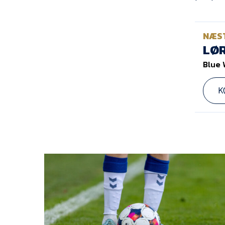
NÆS
LØR
Blue 
K