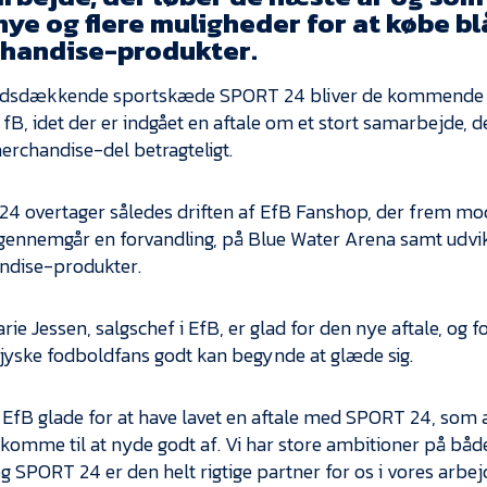
nye og flere muligheder for at købe b
handise-produkter.
ndsdækkende sportskæde SPORT 24 bliver de kommende s
fB, idet der er indgået en aftale om et stort samarbejde, d
erchandise-del betragteligt.
4 overtager således driften af EfB Fanshop, der frem 
ennemgår en forvandling, på Blue Water Arena samt udvikl
ndise-produkter.
ie Jessen, salgschef i EfB, er glad for den nye aftale, og fo
jyske fodboldfans godt kan begynde at glæde sig.
 i EfB glade for at have lavet en aftale med SPORT 24, som 
l komme til at nyde godt af. Vi har store ambitioner på båd
og SPORT 24 er den helt rigtige partner for os i vores arbe