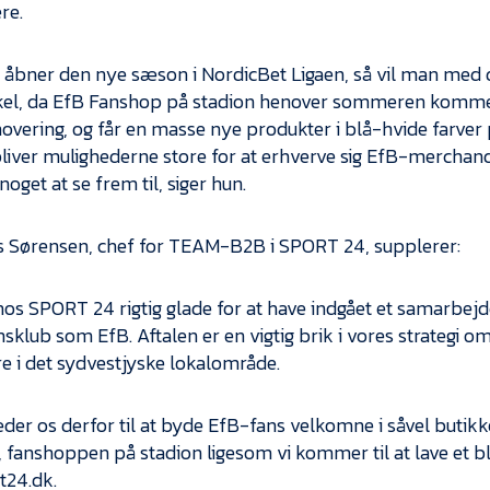
re.
i åbner den nye sæson i NordicBet Ligaen, så vil man me
kel, da EfB Fanshop på stadion henover sommeren kommer
novering, og får en masse nye produkter i blå-hvide farve
bliver mulighederne store for at erhverve sig EfB-merchand
 noget at se frem til, siger hun.
Sørensen, chef for TEAM-B2B i SPORT 24, supplerer:
 hos SPORT 24 rigtig glade for at have indgået et samarbej
nsklub som EfB. Aftalen er en vigtig brik i vores strategi o
e i det sydvestjyske lokalområde.
æder os derfor til at byde EfB-fans velkomne i såvel butik
, fanshoppen på stadion ligesom vi kommer til at lave et bl
t24.dk.