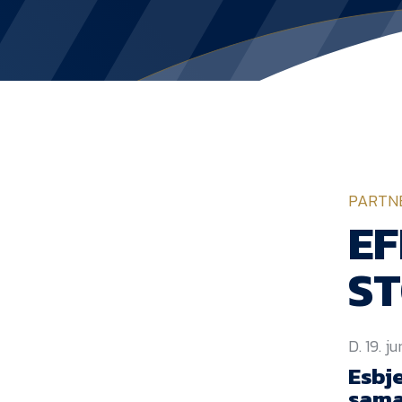
PARTN
EF
S
D. 19. j
Esbje
sama