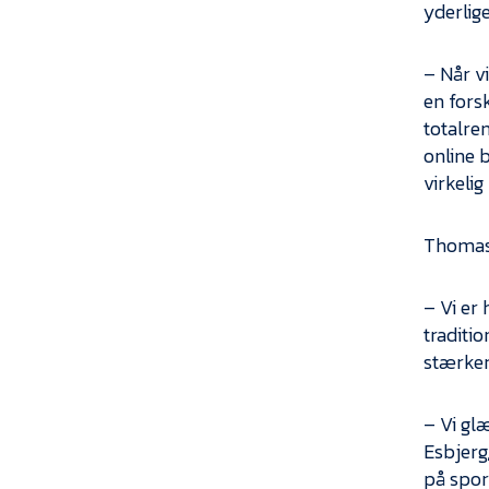
yderlige
– Når v
en fors
totalre
online 
virkelig
Thomas 
– Vi er
traditio
stærker
– Vi gl
Esbjerg
på spor