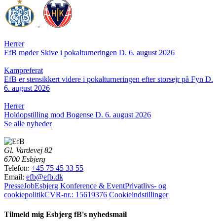
-
Herrer
EfB møder Skive i pokalturneringen
D. 6. august 2026
Kampreferat
EfB er stensikkert videre i pokalturneringen efter storsejr på Fyn
D.
6. august 2026
Herrer
Holdopstilling mod Bogense
D. 6. august 2026
Se alle nyheder
Gl. Vardevej 82
6700 Esbjerg
Telefon:
+45 75 45 33 55
Email:
efb@efb.dk
Presse
Job
Esbjerg Konference & Event
Privatlivs- og
cookiepolitik
CVR-nr.: 15619376
Cookieindstillinger
Tilmeld mig Esbjerg fB's nyhedsmail