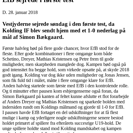
D. 28. januar 2018
Vestjyderne sejrede søndag i den første test, da
Kolding IF blev sendt hjem med et 1-0 nederlag på
mål af Simon Bækgaard.
Første halvleg bød på flere gode chancer, hvor EfB stod for de
fleste. Efter gode kombinationer i flere omgange kom både
Schetino, Dreyer, Mathias Kristensen og Petre frem til gode
muligheder, men skarpheden manglede dog. Kampen bød også på
god intensitet fra begge hold, som virkede opsatte på, at skyde 2018
godt igang. Kolding var dog ikke uden muligheder og Jonas Jensen,
som fik fuld tid i målet, måtte i flere omgange klare for EfB.
Anden halvleg startede som første med EfB i den kontrolende rolle.
Og ti minutter efter pausen kom esbjergenserne også foran, da
Simon Bækgaard på kanten af feltet kunne afslutte et flot forarbejde
af Anders Dreyer og Mathias Kristensen og sparkede bolden med
indersiden rundt om Koldings målmand og gjorde til 1-0 for EfB.
I pausen havde EfB fortaget en del udskiftninger for at få flest
mulige i kamp og yderligere nogle udskiftningerne senere bestod
holdet primært af spillere fra efterårets succesrige U19-hold. De
unge spillere holdte stand mod Kolding mandskabet og kampen