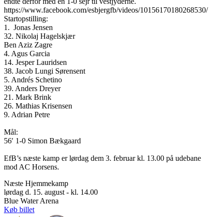
endte derfor med en 1-0 sejr til vestjyderne.
https://www.facebook.com/esbjergfb/videos/10156170180268530/
Startopstilling:
1. Jonas Jensen
32. Nikolaj Hagelskjær
Ben Aziz Zagre
4. Agus Garcia
14. Jesper Lauridsen
38. Jacob Lungi Sørensent
5. Andrés Schetino
39. Anders Dreyer
21. Mark Brink
26. Mathias Krisensen
9. Adrian Petre
Mål:
56′ 1-0 Simon Bækgaard
EfB’s næste kamp er lørdag dem 3. februar kl. 13.00 på udebane
mod AC Horsens.​
Næste Hjemmekamp
lørdag d. 15. august - kl. 14.00
Blue Water Arena
Køb billet