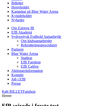
Billetter
Herreholdet
Kampdag på Blue Water Arena
Kvindeholdet
Nyheder
Om Esbjerg fB
EfB Akademi
Sydvestjysk Fodbold Samarbejde
Om klubsamarbejdet
Rekrutteringsprocedurer
Partnere
Blue Water Arena
Stadion
EfB Fanshop
EfB Caféen
Aktionærinformation
Kontakt
Job i EfB
Presse
Køb
BILLET
Fanshop
Herrer
EfB sejrede i første test