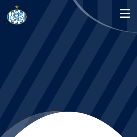
FORSIDE
KAMPE
STILLING
BILLETTER
HERREHOLDET
KAMPDAG PÅ
BLUE WATER
ARENA