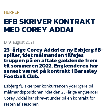
KVINDEHOLDET
HERRER
NYHEDER
EFB SKRIVER KONTRAKT
MED COREY ADDAI
Om Esbjerg fB
D. 9. august 2021
EfB Akademi
23-årige Corey Addai er ny Esbjerg fB-
Sydvestjysk Fodbold
spiller, idet målmanden tilføjes
Samarbejde
truppen på en aftale gældende frem
Partnere
til sommeren 2022. Englænderen har
senest været på kontrakt i Barnsley
Blue Water Arena
Football Club.
Aktionærinformation
Esbjerg fB skærper konkurrencen yderligere på
Kontakt
målmandspositionen, idet den 23-årige englænder
Corey Addai har skrevet under på en kontrakt for
Job i EfB
resten af sæsonen.