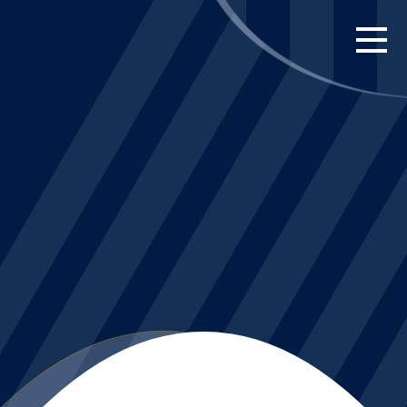
FORSIDE
KAMPE
STILLING
BILLETTER
HERREHOLDET
KAMPDAG PÅ
BLUE WATER
ARENA