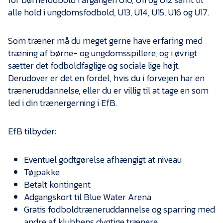
Presse
alle hold i ungdomsfodbold, U13, U14, U15, U16 og U17.
Som træner må du meget gerne have erfaring med
træning af børne- og ungdomsspillere, og i øvrigt
sætter det fodboldfaglige og sociale lige højt.
Derudover er det en fordel, hvis du i forvejen har en
træneruddannelse, eller du er villig til at tage en som
led i din trænergerning i EfB.
EfB tilbyder:
Eventuel godtgørelse afhængigt at niveau
Tøjpakke
Betalt kontingent
Adgangskort til Blue Water Arena
Gratis fodboldtræneruddannelse og sparring med
andre af klubbens dygtige trænere