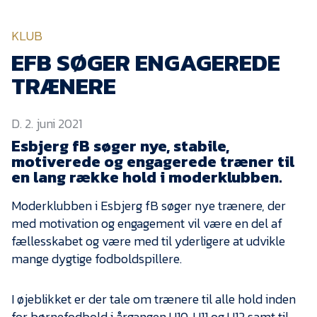
KVINDEHOLDET
KLUB
NYHEDER
EFB SØGER ENGAGEREDE
TRÆNERE
Om Esbjerg fB
D. 2. juni 2021
EfB Akademi
Esbjerg fB søger nye, stabile,
Sydvestjysk Fodbold
motiverede og engagerede træner til
Samarbejde
en lang række hold i moderklubben.
Partnere
Moderklubben i Esbjerg fB søger nye trænere, der
Blue Water Arena
med motivation og engagement vil være en del af
Aktionærinformation
fællesskabet og være med til yderligere at udvikle
mange dygtige fodboldspillere.
Kontakt
Job i EfB
I øjeblikket er der tale om trænere til alle hold inden
for børnefodbold i årgangen U10, U11 og U12 samt til