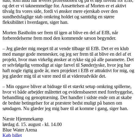
stab, som altid har leveret professionelt og på et højt niveau for EfB,
og det er vi taknemmelige for. Ansættelsen af Morten er et aktivt
tilvalg fra vores side, fordi vi ønsker mere ejerskab over den
sundhedsfaglige stab omkring holdet og samtidig en større
fleksibilitet i hverdagen, siger han.
Morten Bastholm ser frem til igen at blive en del af EfB, når
forberedelserne frem mod den kommende sæson begynder.
– Jeg glæder mig meget til at vende tilbage til EfB. Det er en klub
med mange gode mennesker, og jeg ser frem til at blive en del af et
projekt, hvor man virkelig ønsker at rykke sig på alle parametre. Det
er selvfølgelig vemodigt at sige farvel til Sønderjyske, hvor jeg har
haft nogle rigtig gode år, men projektet i EfB er attraktivt for mig, og
jeg glæder mig til at være med til at videreudvikle det.
– Min opgave bliver at bidrage til et stærkt setup omkring spillerne,
hvor vi både arbejder målrettet og evidensbaseret med forebyggelse,
behandling og genoptræning. Det handler i sidste ende om at skabe
de bedste betingelser for at præstere bedst muligt på banen om
søndagen. Nu glæder jeg mig bare til at komme i gang, siger han.
Næste Hjemmekamp
lørdag d. 15. august - kl. 14.00
Blue Water Arena
Køb billet