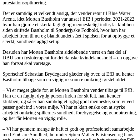
præstationsoptimering.
Det er samtidig et velkendt ansigt, der vender retur til Blue Water
Arena, idet Morten Bastholm var ansat i EfB i perioden 2021-2022,
hvor han gjorde et stærkt fagligt og menneskeligt indtryk i klubben –
siden skiftede Bastholm til Sønderjyske Fodbold, hvor han har
arbejdet frem til nu og blandt andet stået i spidsen for at opbygge et
stærkt, sundhedsfagligt setup.
Desuden har Morten Bastholm sideløbende været en fast del af
DBU som fysioterapeut for det danske kvindelandshold – en opgave
han fortsat skal varetage.
Sportschef Sebastian Brydegaard glæder sig over, at EfB nu henter
Bastholm tilbage som en vigtig ressource omkring førsteholdet.
– Vi er meget glade for, at Morten Bastholm vender tilbage til EfB.
Han er en fagligt dygtig person inden for sit felt, han kender
klubben, og så er han samtidig et rigtig godt menneske, som vi ved
passer godt ind i vores miljø. Vi har et klart ønske om at styrke
arbejdet omkring spillernes sundhed, forebyggelse og genoptræning,
og her får Morten en vigtig rolle.
– Vi har gennem mange år haft et godt og professionelt samarbejde
med EmCare Sundhed, herunder Søren Møller Kristensen og hans