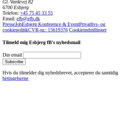
Gl. Vardevej 82
6700 Esbjerg
Telefon:
+45 75 45 33 55
Email:
efb@efb.dk
Presse
Job
Esbjerg Konference & Event
Privatlivs- og
cookiepolitik
CVR-nr.: 15619376
Cookieindstillinger
Tilmeld mig Esbjerg fB's nyhedsmail
Din email
Hvis du tilmelder dig nyhedsbrevet, accepterer du samtidig
betingelserne