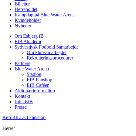
Billetter
Herreholdet
Kampdag på Blue Water Arena
Kvindeholdet
Nyheder
Om Esbjerg fB
EfB Akademi
Sydvestjysk Fodbold Samarbejde
Om klubsamarbejdet
Rekrutteringsprocedurer
Partnere
Blue Water Arena
Stadion
EfB Fanshop
EfB Caféen
Aktionærinformation
Kontakt
Job i EfB
Presse
Køb
BILLET
Fanshop
Herrer