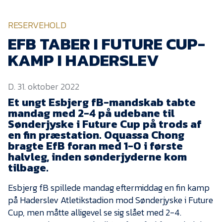
KVINDEHOLDET
RESERVEHOLD
NYHEDER
EFB TABER I FUTURE CUP-
KAMP I HADERSLEV
Om Esbjerg fB
D. 31. oktober 2022
EfB Akademi
Et ungt Esbjerg fB-mandskab tabte
Sydvestjysk Fodbold
mandag med 2-4 på udebane til
Samarbejde
Sønderjyske i Future Cup på trods af
Partnere
en fin præstation. Oquassa Chong
bragte EfB foran med 1-0 i første
Blue Water Arena
halvleg, inden sønderjyderne kom
tilbage.
Aktionærinformation
Kontakt
Esbjerg fB spillede mandag eftermiddag en fin kamp
på Haderslev Atletikstadion mod Sønderjyske i Future
Job i EfB
Cup, men måtte alligevel se sig slået med 2-4.