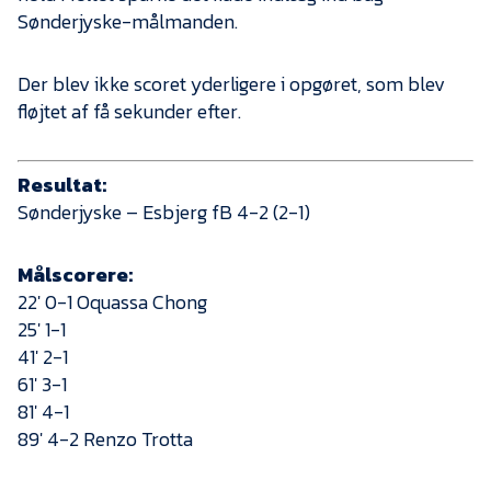
Sønderjyske-målmanden.
Der blev ikke scoret yderligere i opgøret, som blev
fløjtet af få sekunder efter.
Resultat:
Sønderjyske – Esbjerg fB 4-2 (2-1)
Målscorere:
22′ 0-1 Oquassa Chong
25′ 1-1
41′ 2-1
61′ 3-1
81′ 4-1
89′ 4-2 Renzo Trotta