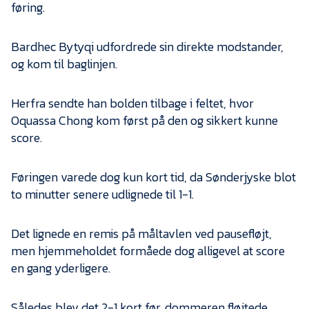
føring.
Bardhec Bytyqi udfordrede sin direkte modstander,
og kom til baglinjen.
Herfra sendte han bolden tilbage i feltet, hvor
Oquassa Chong kom først på den og sikkert kunne
score.
Føringen varede dog kun kort tid, da Sønderjyske blot
to minutter senere udlignede til 1-1.
Det lignede en remis på måltavlen ved pausefløjt,
men hjemmeholdet formåede dog alligevel at score
en gang yderligere.
Således blev det 2-1 kort før, dommeren fløjtede