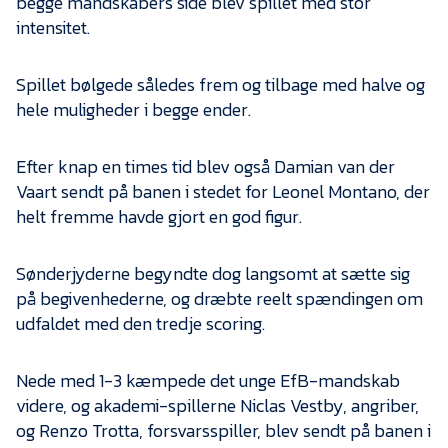
begge mandskabers side blev spillet med stor
intensitet.
Spillet bølgede således frem og tilbage med halve og
hele muligheder i begge ender.
Efter knap en times tid blev også Damian van der
Vaart sendt på banen i stedet for Leonel Montano, der
helt fremme havde gjort en god figur.
Sønderjyderne begyndte dog langsomt at sætte sig
på begivenhederne, og dræbte reelt spændingen om
udfaldet med den tredje scoring.
Nede med 1-3 kæmpede det unge EfB-mandskab
videre, og akademi-spillerne Niclas Vestby, angriber,
og Renzo Trotta, forsvarsspiller, blev sendt på banen i