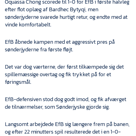
Oquassa Chong scorede til 1-0 for EfB i første halvleg
Presse
efter flot oplæg af Bardhec Bytyqi, men
sønderjyderne svarede hurtigt retur, og endte med at
vinde komfortabelt.
EfB åbnede kampen med et aggressivt pres på
sønderjyderne fra første fløjt.
Det var dog værterne, der først tilkæmpede sig det
spillemæssige overtag og fik trykket på for et
føringsmål.
EfB-defensiven stod dog godt imod, og fik afværget
de tilnærmelser, som Sønderjyske gjorde sig.
Langsomt arbejdede EfB sig længere frem på banen,
og efter 22 minutters spil resulterede det i en 1-0-