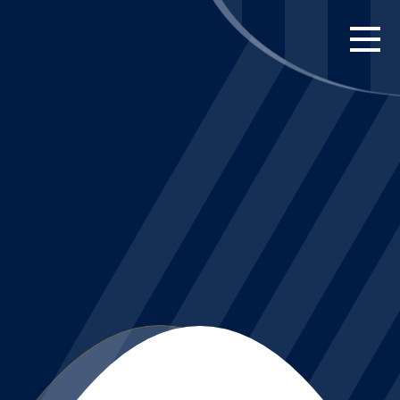
FORSIDE
KAMPE
STILLING
BILLETTER
HERREHOLDET
KAMPDAG PÅ
BLUE WATER
ARENA