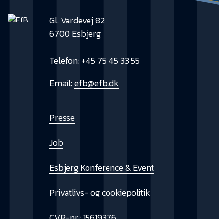
Gl. Vardevej 82
6700 Esbjerg
Telefon:
+45 75 45 33 55
Email:
efb@efb.dk
Presse
Job
Esbjerg Konference & Event
Privatlivs- og cookiepolitik
CVR-nr.: 15619376