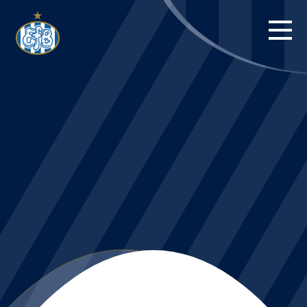
FORSIDE
KAMPE
STILLING
BILLETTER
HERREHOLDET
KAMPDAG PÅ
BLUE WATER
ARENA