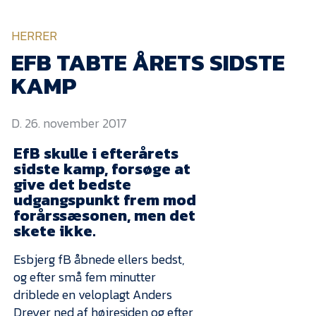
KVINDEHOLDET
HERRER
NYHEDER
EFB TABTE ÅRETS SIDSTE
KAMP
Om Esbjerg fB
D. 26. november 2017
EfB Akademi
EfB skulle i efterårets
Sydvestjysk Fodbold
Samarbejde
sidste kamp, forsøge at
give det bedste
Partnere
udgangspunkt frem mod
forårssæsonen, men det
Blue Water Arena
skete ikke.
Aktionærinformation
Esbjerg fB åbnede ellers bedst,
Kontakt
og efter små fem minutter
Job i EfB
driblede en veloplagt Anders
Dreyer ned af højresiden og efter