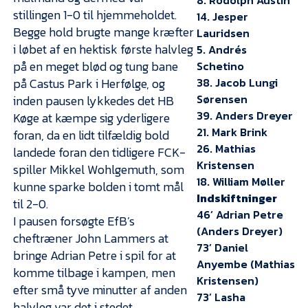
8. Rodolph Austin
stillingen 1-0 til hjemmeholdet.
14. Jesper
Begge hold brugte mange kræfter
Lauridsen
i løbet af en hektisk første halvleg
5. Andrés
på en meget blød og tung bane
Schetino
på Castus Park i Herfølge, og
38. Jacob Lungi
Sørensen
inden pausen lykkedes det HB
39. Anders Dreyer
Køge at kæmpe sig yderligere
21. Mark Brink
foran, da en lidt tilfældig bold
26. Mathias
landede foran den tidligere FCK-
Kristensen
spiller Mikkel Wohlgemuth, som
18. William Møller
kunne sparke bolden i tomt mål
Indskiftninger
til 2-0.
46’ Adrian Petre
I pausen forsøgte EfB’s
(Anders Dreyer)
cheftræner John Lammers at
73’ Daniel
bringe Adrian Petre i spil for at
Anyembe (Mathias
komme tilbage i kampen, men
Kristensen)
efter små tyve minutter af anden
73’ Lasha
halvleg var det i stedet