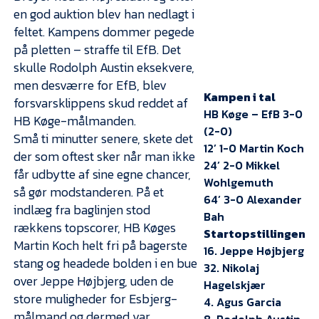
Presse
en god auktion blev han nedlagt i
feltet. Kampens dommer pegede
på pletten – straffe til EfB. Det
skulle Rodolph Austin eksekvere,
men desværre for EfB, blev
Kampen i tal
forsvarsklippens skud reddet af
HB Køge – EfB 3-0
HB Køge-målmanden.
(2-0)
Små ti minutter senere, skete det
12’ 1-0 Martin Koch
der som oftest sker når man ikke
24’ 2-0 Mikkel
får udbytte af sine egne chancer,
Wohlgemuth
så gør modstanderen. På et
64’ 3-0 Alexander
indlæg fra baglinjen stod
Bah
rækkens topscorer, HB Køges
Startopstillingen
Martin Koch helt fri på bagerste
16. Jeppe Højbjerg
stang og headede bolden i en bue
32. Nikolaj
over Jeppe Højbjerg, uden de
Hagelskjær
store muligheder for Esbjerg-
4. Agus Garcia
målmand og dermed var