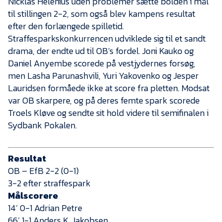
Nicklas Helenius uden problemer sætte bolden i mål
til stillingen 2-2, som også blev kampens resultat
efter den forlængede spilletid.
Straffesparkskonkurrencen udviklede sig til et sandt
drama, der endte ud til OB’s fordel. Joni Kauko og
Daniel Anyembe scorede på vestjydernes forsøg,
men Lasha Parunashvili, Yuri Yakovenko og Jesper
Lauridsen formåede ikke at score fra pletten. Modsat
var OB skarpere, og på deres femte spark scorede
Troels Kløve og sendte sit hold videre til semifinalen i
Sydbank Pokalen.
Resultat
OB – EfB 2-2 (0-1)
3-2 efter straffespark
Målscorere
14’ 0-1 Adrian Petre
66’ 1-1 Anders K. Jakobsen