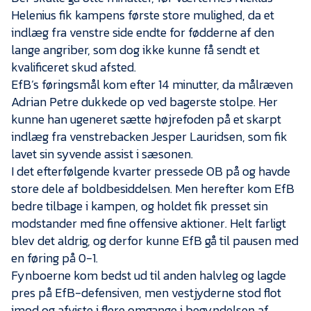
Presse
Helenius fik kampens første store mulighed, da et
indlæg fra venstre side endte for fødderne af den
lange angriber, som dog ikke kunne få sendt et
kvalificeret skud afsted.
EfB’s føringsmål kom efter 14 minutter, da målræven
Adrian Petre dukkede op ved bagerste stolpe. Her
kunne han ugeneret sætte højrefoden på et skarpt
indlæg fra venstrebacken Jesper Lauridsen, som fik
lavet sin syvende assist i sæsonen.
I det efterfølgende kvarter pressede OB på og havde
store dele af boldbesiddelsen. Men herefter kom EfB
bedre tilbage i kampen, og holdet fik presset sin
modstander med fine offensive aktioner. Helt farligt
blev det aldrig, og derfor kunne EfB gå til pausen med
en føring på 0-1.
Fynboerne kom bedst ud til anden halvleg og lagde
pres på EfB-defensiven, men vestjyderne stod flot
imod og afviste i flere omgange i begyndelsen af