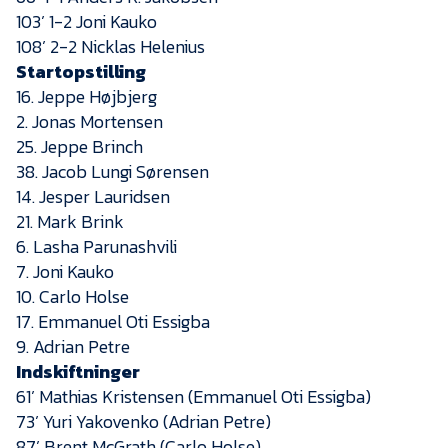
103’ 1-2 Joni Kauko
108’ 2-2 Nicklas Helenius
Startopstilling
16. Jeppe Højbjerg
2. Jonas Mortensen
25. Jeppe Brinch
38. Jacob Lungi Sørensen
14. Jesper Lauridsen
21. Mark Brink
6. Lasha Parunashvili
7. Joni Kauko
10. Carlo Holse
17. Emmanuel Oti Essigba
9. Adrian Petre
Indskiftninger
61’ Mathias Kristensen (Emmanuel Oti Essigba)
73’ Yuri Yakovenko (Adrian Petre)
87’ Brent McGrath (Carlo Holse)