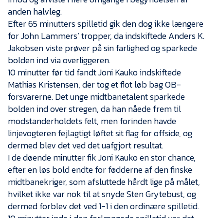
anden halvleg.
Efter 65 minutters spilletid gik den dog ikke længere
for John Lammers’ tropper, da indskiftede Anders K.
Jakobsen viste prøver på sin farlighed og sparkede
bolden ind via overliggeren.
10 minutter før tid fandt Joni Kauko indskiftede
Mathias Kristensen, der tog et flot løb bag OB-
forsvarerne. Det unge midtbanetalent sparkede
bolden ind over stregen, da han nåede frem til
modstanderholdets felt, men forinden havde
linjevogteren fejlagtigt løftet sit flag for offside, og
dermed blev det ved det uafgjort resultat.
I de døende minutter fik Joni Kauko en stor chance,
efter en løs bold endte for fødderne af den finske
midtbanekriger, som afsluttede hårdt lige på målet,
hvilket ikke var nok til at snyde Sten Grytebust, og
dermed forblev det ved 1-1 i den ordinære spilletid.