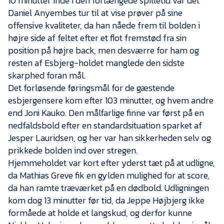
10 minutter inde i den forlængede spilletid var det
Daniel Anyembes tur til at vise prøver på sine
offensive kvaliteter, da han nåede frem til bolden i
højre side af feltet efter et flot fremstød fra sin
position på højre back, men desværre for ham og
resten af Esbjerg-holdet manglede den sidste
skarphed foran mål.
Det forløsende føringsmål for de gæstende
esbjergensere kom efter 103 minutter, og hvem andre
end Joni Kauko. Den målfarlige finne var først på en
nedfaldsbold efter en standardsituation sparket af
Jesper Lauridsen, og her var han sikkerheden selv og
prikkede bolden ind over stregen.
Hjemmeholdet var kort efter yderst tæt på at udligne,
da Mathias Greve fik en gylden mulighed for at score,
da han ramte træværket på en dødbold. Udligningen
kom dog 13 minutter før tid, da Jeppe Højbjerg ikke
formåede at holde et langskud, og derfor kunne