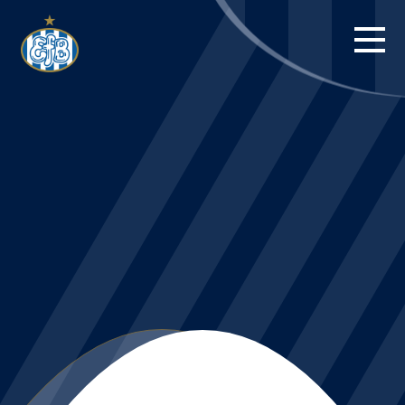
FORSIDE
KAMPE
STILLING
BILLETTER
HERREHOLDET
KAMPDAG PÅ
BLUE WATER
ARENA