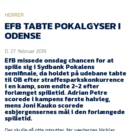
KVINDEHOLDET
HERRER
NYHEDER
EFB TABTE POKALGYSER I
ODENSE
Om Esbjerg fB
D. 27. februar 2019
EfB Akademi
EfB missede onsdag chancen for at
Sydvestjysk Fodbold
spille sig i Sydbank Pokalens
Samarbejde
semifinale, da holdet på udebane tabte
Partnere
til OB efter straffesparkskonkurrence
i en kamp, som endte 2-2 efter
Blue Water Arena
forlænget spilletid. Adrian Petre
scorede i kampens første halvleg,
Aktionærinformation
mens Joni Kauko scorede
Kontakt
esbjergensernes mål i den forlængede
spilletid.
Job i EfB
Der skulle gå otte minutter, før værternes Nicklas