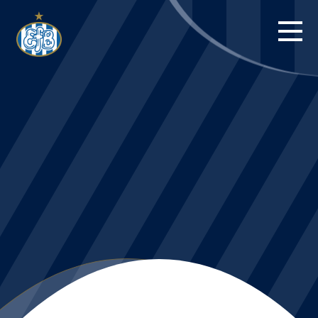
FORSIDE
KAMPE
STILLING
BILLETTER
HERREHOLDET
KAMPDAG PÅ
BLUE WATER
ARENA