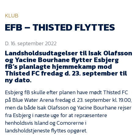
KVINDEHOLDET
KLUB
NYHEDER
EFB – THISTED FLYTTES
D. 16. september 2022
Om Esbjerg fB
Landsholdsudtagelser til Isak Olafsson
EfB Akademi
og Yacine Bourhane flytter Esbjerg
fB’s planlagte hjemmekamp mod
Sydvestjysk Fodbold
Samarbejde
Thisted FC fredag d. 23. september til
ny dato.
Partnere
Esbjerg fB skulle efter planen have mødt Thisted FC
Blue Water Arena
på Blue Water Arena fredag d. 23. september kl. 19.00,
Aktionærinformation
men da både Isak Olafsson og Yacine Bourhane rejser
fra Esbjerg i næste uge for at repræsentere
Kontakt
henholdsvis Island og Comorerne i
Job i EfB
landsholdstjeneste flyttes opgøret.