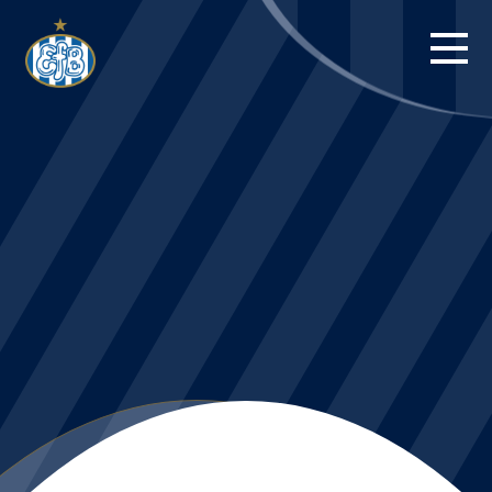
FORSIDE
KAMPE
STILLING
BILLETTER
HERREHOLDET
KAMPDAG PÅ
BLUE WATER
ARENA