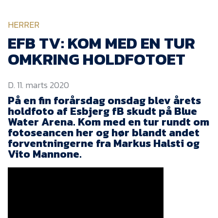
KVINDEHOLDET
HERRER
NYHEDER
EFB TV: KOM MED EN TUR
OMKRING HOLDFOTOET
Om Esbjerg fB
D. 11. marts 2020
EfB Akademi
På en fin forårsdag onsdag blev årets
Sydvestjysk Fodbold
holdfoto af Esbjerg fB skudt på Blue
Samarbejde
Water Arena. Kom med en tur rundt om
Partnere
fotoseancen her og hør blandt andet
forventningerne fra Markus Halsti og
Blue Water Arena
Vito Mannone.
Aktionærinformation
Kontakt
Job i EfB