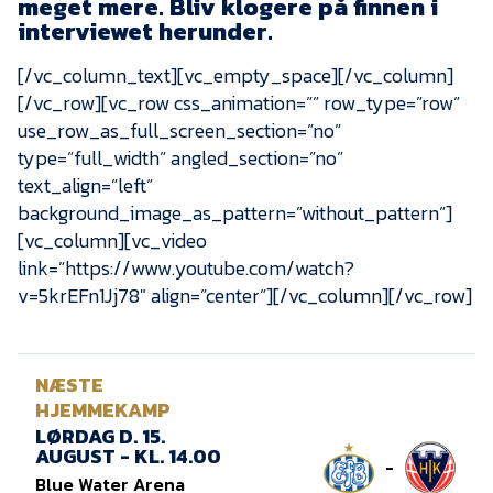
meget mere. Bliv klogere på finnen i
Presse
interviewet herunder.
[/vc_column_text][vc_empty_space][/vc_column]
[/vc_row][vc_row css_animation=”” row_type=”row”
use_row_as_full_screen_section=”no”
type=”full_width” angled_section=”no”
text_align=”left”
background_image_as_pattern=”without_pattern”]
[vc_column][vc_video
link=”https://www.youtube.com/watch?
v=5krEFn1Jj78″ align=”center”][/vc_column][/vc_row]
NÆSTE
HJEMMEKAMP
LØRDAG D. 15.
AUGUST - KL. 14.00
-
Blue Water Arena