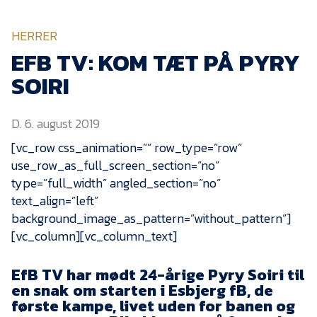
KVINDEHOLDET
HERRER
NYHEDER
EFB TV: KOM TÆT PÅ PYRY
SOIRI
Om Esbjerg fB
D. 6. august 2019
EfB Akademi
[vc_row css_animation=”” row_type=”row”
Sydvestjysk Fodbold
use_row_as_full_screen_section=”no”
Samarbejde
type=”full_width” angled_section=”no”
Partnere
text_align=”left”
Blue Water Arena
background_image_as_pattern=”without_pattern”]
[vc_column][vc_column_text]
Aktionærinformation
Kontakt
EfB TV har mødt 24-årige Pyry Soiri til
en snak om starten i Esbjerg fB, de
Job i EfB
første kampe, livet uden for banen og