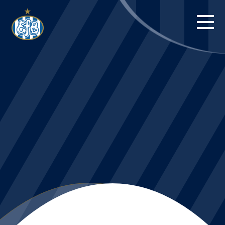
FORSIDE
KAMPE
STILLING
BILLETTER
HERREHOLDET
KAMPDAG PÅ
BLUE WATER
ARENA