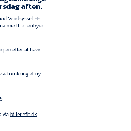
Kontakt
irsdag aften.
Job i EfB
 mod Vendsyssel FF
rena med tordenbyer
Presse
pen efter at have
ssel omkring et nyt
g.
s via
billet.efb.dk
.