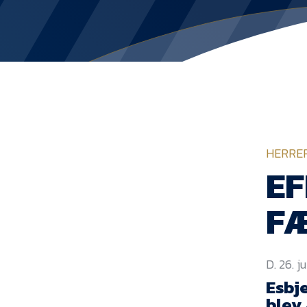
HERRE
EF
FÆ
D. 26. ju
Esbj
blev