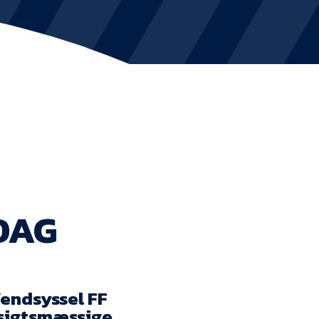
KVINDEHOLDET
NYHEDER
Om Esbjerg fB
EfB Akademi
Sydvestjysk Fodbold Samarbejde
DAG
Partnere
Blue Water Arena
Aktionærinformation
endsyssel FF
nsigtsmæssige