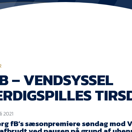
R
B – VENDSYSSEL
RDIGSPILLES TIRS
li 2021
erg fB’s sæsonpremiere søndag mod V
 afbrudt ved pausen på grund af uhe