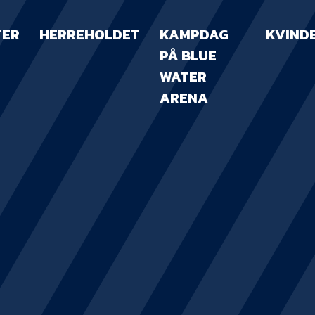
TER
HERREHOLDET
KAMPDAG
KVIND
PÅ BLUE
WATER
ARENA
KAMPDAG PÅ B