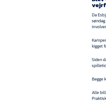
vejrf
Da Esbj
søndag,
involver
Kampens
kigget 
Siden d
spilleti
Begge k
Alle bi
Praktisk