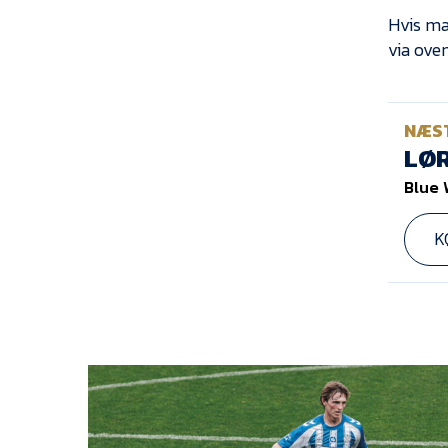
Hvis ma
via ove
NÆS
LØR
Blue 
K