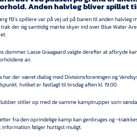
orhold. Anden halvleg bliver spillet t
erg fB’s spillere var på vej ud på banen til anden halvleg
 trak der sig samtidig mørke skyer ind over Blue Water A
et.
 dommer Lasse Graagaard valgte derefter at afbryde kam
forholdene an.
a har der været dialog med Divisionsforeningen og Vendsy
dspunkt, hvilket er fastlagt til tirsdag aften kl. 19.00.
lubber stiller op med de samme kamptrupper som sønda
lletter fra den oprindelige kamp kan genbruges og -trække
 information følger hurtigst muligt.