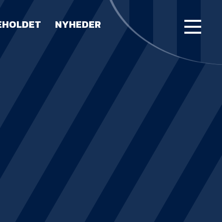
EHOLDET
NYHEDER
FORSIDE
KAMPE
STILLING
BILLETTER
HERREHOLDET
LUE WATER ARENA